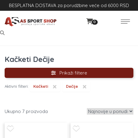
BESPLATNA DOSTAVA za porudžbine veće od 6000 RSD
0
Kačketi Dečije
Prikaži filtere
×
×
Aktivni filteri:
Kačketi
Dečije
7