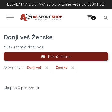
BESPLATNA DOSTAVA za porudžbine veće od 6000 RSD
0
Donji veš Ženske
Muški i ženski donji veš
Prikaži filtere
×
×
Aktivni filteri:
Donji veš
Ženske
0