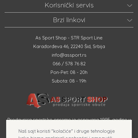
Korisnički servis
Brzi linkovi
As Sport Shop - STR Sport Line
Karađorđeva 46, 22240 Šid, Srbija
info@assport.rs
066 / 578 76 82
Pon-Pet: 08 - 20h
Subota: 08 - 19h
Prodavnica sportske opreme je osnovana 1995. godine u
Šapcu a osnovna delatnost firme je prodaja sportske
Naš sajt koristi "kolačiće" i druge tehnologije
opreme, originalnih patika i sportske odeće online.