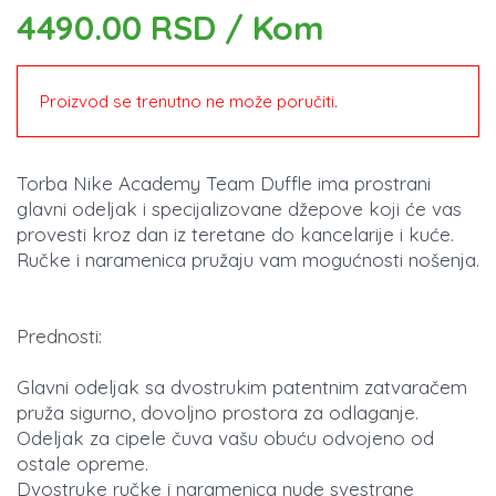
4490.00 RSD / Kom
Proizvod se trenutno ne može poručiti.
Torba Nike Academy Team Duffle ima prostrani
glavni odeljak i specijalizovane džepove koji će vas
provesti kroz dan iz teretane do kancelarije i kuće.
Ručke i naramenica pružaju vam mogućnosti nošenja.
Prednosti:
Glavni odeljak sa dvostrukim patentnim zatvaračem
pruža sigurno, dovoljno prostora za odlaganje.
Odeljak za cipele čuva vašu obuću odvojeno od
ostale opreme.
Dvostruke ručke i naramenica nude svestrane