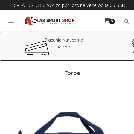
BESPLATNA DOSTAVA za porudžbine veće od 6000 RSD
0
Plaćanje Karticama
na rate
← Torbe