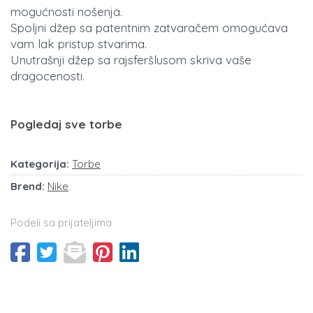
mogućnosti nošenja.
Spoljni džep sa patentnim zatvaračem omogućava
vam lak pristup stvarima.
Unutrašnji džep sa rajsferšlusom skriva vaše
dragocenosti.
Pogledaj sve torbe
Kategorija:
Torbe
Brend:
Nike
Podeli sa prijateljima