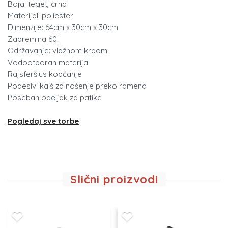
Boja: teget, crna
Materijal: poliester
Dimenzije: 64cm x 30cm x 30cm
Zapremina 60l
Održavanje: vlažnom krpom
Vodootporan materijal
Rajsferšlus kopčanje
Podesivi kaiš za nošenje preko ramena
Poseban odeljak za patike
Pogledaj sve torbe
Slični proizvodi