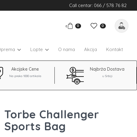
Call centar: 066 / 578 76 82
0
0
Oprema
Lopte
O nama
Akcija
Kontakt
Akcijske Cene
Najbrža Dostava
Na preko 1000 artikala
u Srbiji
 Torbe Challenger
 Sports Bag