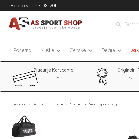
Radno vreme: 08-20h
Početna
Muške
Ženske
Dečije
Ja
Plaćanje Karticama
Originalni 
na rate
Sa gara
Početna
Puma
← Torbe
Challenger Small Sports Bag