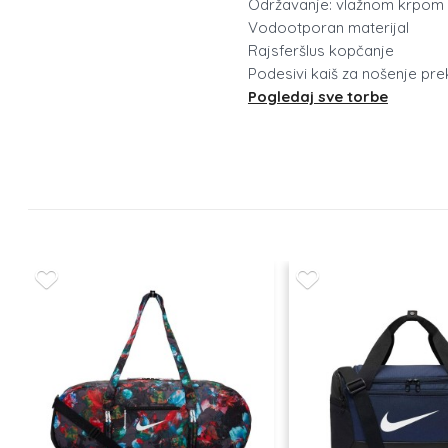
Održavanje: vlažnom krpom
Vodootporan materijal
Rajsferšlus kopčanje
Podesivi kaiš za nošenje pr
Pogledaj sve torbe