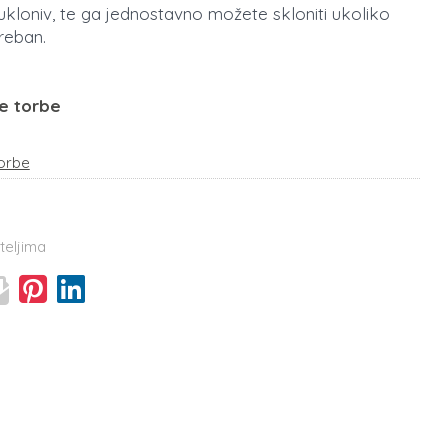
 ukloniv, te ga jednostavno možete skloniti ukoliko
reban.
e torbe
orbe
teljima