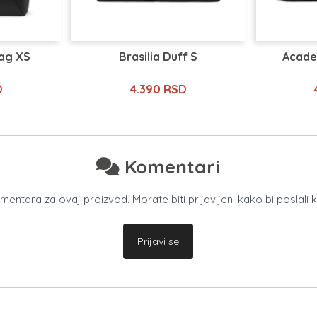
Bag XS
Brasilia Duff S
Acade
D
4.390 RSD
Komentari
ntara za ovaj proizvod. Morate biti prijavljeni kako bi poslali 
Prijavi se