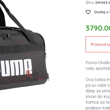
Šifra:
091143-
Dodaj u l
3790.0
Proizvod se
Puma Challen
vašu sports
Ova torba ima
pa su vaše st
džep za sitn
stvari do koj
kartice za t
podesivi kai