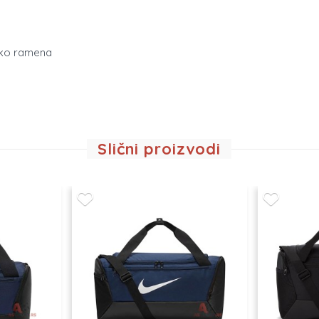
eko ramena
Slični proizvodi