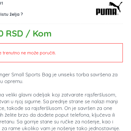
01
istu želja ?
0 RSD / Kom
 trenutno ne može poručiti.
ger Small Sports Bag je uniseks torba savršena za
ku opremu.
 veliki glavni odeljak koji zatvarate rajsferšlusom,
vari u njoj sigurne. Sa prednje strane se nalazi manji
ice, takođe sa rajsferšlusom. On je savršen za one
ih želite brzo da dođete poput telefona, ključeva ili
eretanu. Sa gornje stane su ručke za nošenje, kao i
š za rame ukoliko vam je nošenje tako jednostavnije.