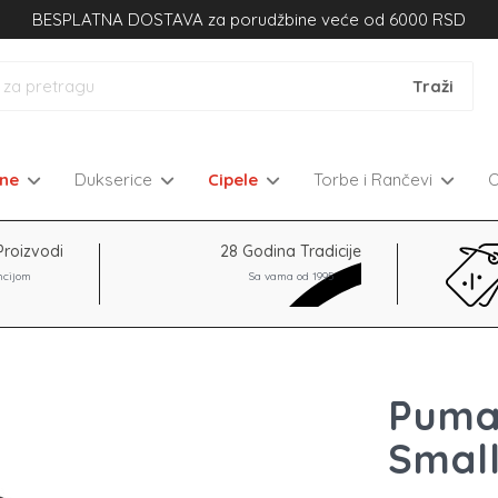
BESPLATNA DOSTAVA za porudžbine veće od 6000 RSD
kne
Dukserice
Cipele
Torbe i Rančevi
Proizvodi
28 Godina Tradicije
ncijom
Sa vama od 1995
Puma
Small