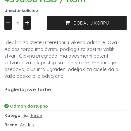
Unesite količinu
DODAJ U KORPU
Idealno za izlete u teretanu i vikend odmore. Ova
Adidas torba ima čvrstu podlogu za zaštitu vaših
stvari. Glavna pregrada ima dvosmerni patent
zatvarač za lak pristup sa obe strane. Prepuna je
džepova, plus ima ugrađeni odeljak za cipele da bi
vaše patike bile odvojene.
Pogledaj sve torbe
Odmah dostupno
Kategorija:
Torbe
Brend:
Adidas