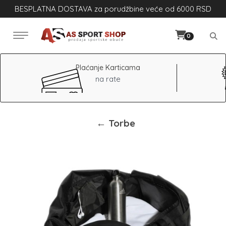
BESPLATNA DOSTAVA za porudžbine veće od 6000 RSD
0
Plaćanje Karticama
na rate
← Torbe