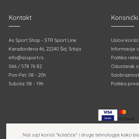
Kontakt
Korisnički
As Sport Shop - STR Sport Line
Uslovi korišć
Karađorđeva 46, 22240 Šid, Srbija
Informacije o
info@assport.rs
Politika rekl
066 / 578 76 82
Odustanak o
Pon-Pet: 08 - 20h
Saobraznost 
Subota: 08 - 19h
Politika priv
Naš sajt koristi "kolačiće" i druge tehnologije kako b