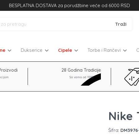
BESPLATNA DOSTAVA za porudžbine veće od 6000 RSD
kne
Dukserice
Cipele
Torbe i Rančevi
Proizvodi
28 Godina Tradicije
ncijom
Sa vama od 1995
Nike 
Šifra:
DM3976