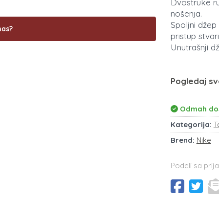
Dvostruke r
nošenja.
Spoljni dže
nas?
pristup stvar
Unutrašnji d
Pogledaj sv
Odmah do
Kategorija:
T
Brend:
Nike
Podeli sa prija