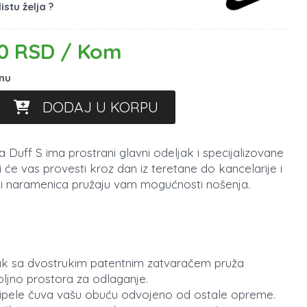
istu želja ?
0 RSD / Kom
inu
DODAJ U KORPU
a Duff S ima prostrani glavni odeljak i specijalizovane
će vas provesti kroz dan iz teretane do kancelarije i
 i naramenica pružaju vam mogućnosti nošenja.
jak sa dvostrukim patentnim zatvaračem pruža
oljno prostora za odlaganje.
ipele čuva vašu obuću odvojeno od ostale opreme.