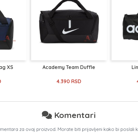
Bag XS
Academy Team Duffle
Li
D
4.390 RSD
Komentari
ntara za ovaj proizvod. Morate biti prijavljeni kako bi poslali 