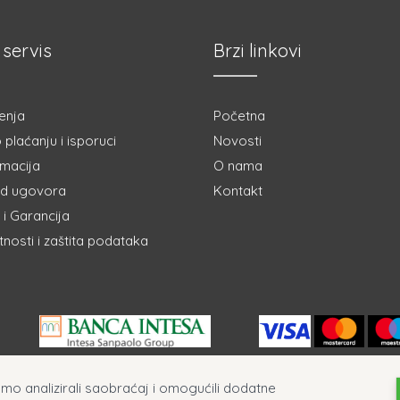
 servis
Brzi linkovi
enja
Početna
 plaćanju i isporuci
Novosti
amacija
O nama
d ugovora
Kontakt
i Garancija
atnosti i zaštita podataka
ismo analizirali saobraćaj i omogućili dodatne