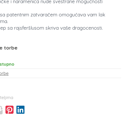
učke i naramenica nude svestrane mogućnosti
p sa patentnim zatvaračem omogućava vam lak
ima.
žep sa rajsferšlusom skriva vaše dragocenosti.
e torbe
stupno
orbe
teljima