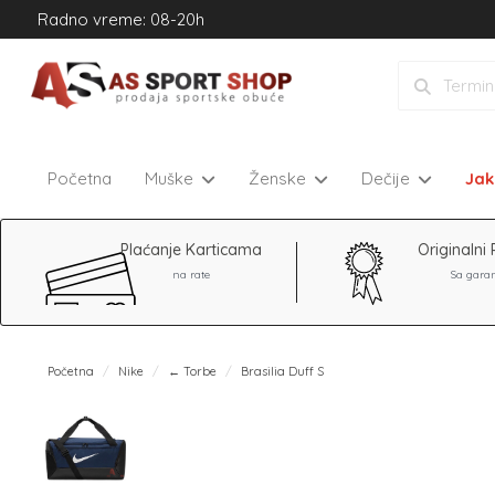
Radno vreme: 08-20h
Početna
Muške
Ženske
Dečije
Ja
Plaćanje Karticama
Originalni 
na rate
Sa gara
Početna
Nike
← Torbe
Brasilia Duff S