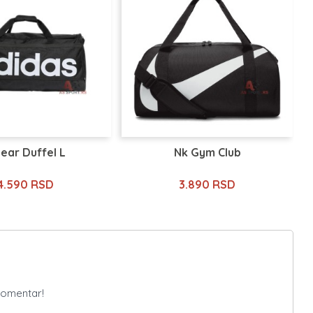
near Duffel L
Nk Gym Club
4.590 RSD
3.890 RSD
komentar!