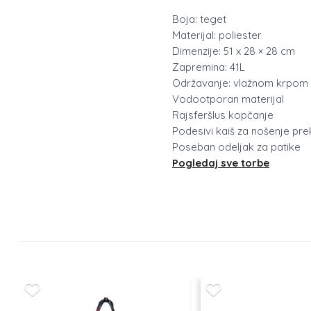
Boja: teget
Materijal: poliester
Dimenzije: 51 x 28 × 28 cm
Zapremina: 41L
Održavanje: vlažnom krpom
Vodootporan materijal
Rajsferšlus kopčanje
Podesivi kaiš za nošenje pr
Poseban odeljak za patike
Pogledaj sve torbe