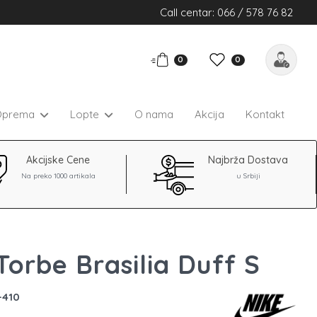
Call centar: 066 / 578 76 82
0
0
Oprema
Lopte
O nama
Akcija
Kontakt
Akcijske Cene
Najbrža Dostava
Na preko 1000 artikala
u Srbiji
Torbe Brasilia Duff S
-410