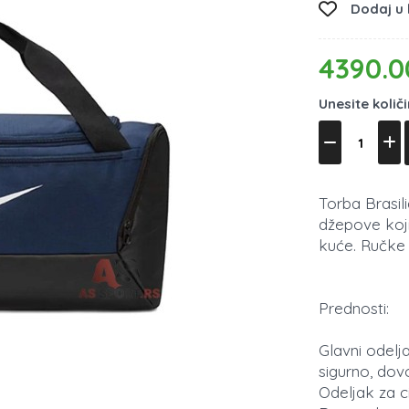
Dodaj u l
4390.0
Unesite količ
Torba Brasili
džepove koji 
kuće. Ručke
Prednosti:
Glavni odel
sigurno, dov
Odeljak za c