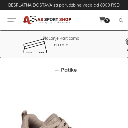
BESPLATNA DOSTAVA za porudžbine veće od 6000 RSD
0
Plaćanje Karticama
na rate
← Patike