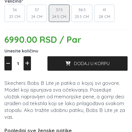
Veličina*
36
37
37.5
38.5
41
23 CM
24 CM
24.5 CM
25.5 CM
28 CM
6990.00 RSD / Par
Unesite količinu
DODAJ U KORPU
Skechers Bobs B Lite je patika o kojoj svi govore.
Model koji ispunjava sva očekivanja. Poseduje
uložak napravljen od memorijske pene, a gornji deo
izrađen od tekstila koji se lako prilagođava svakom
stopalu. Ako tražite udobnu patiku, Bobs B Lite je za
vas.
Pogledaj sve ženske patike