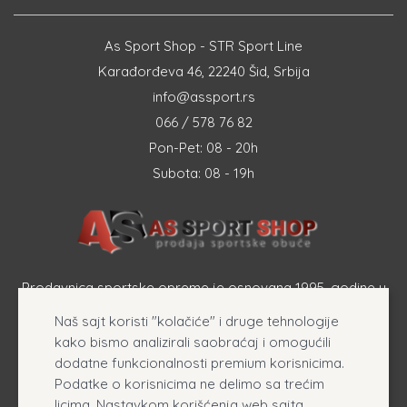
As Sport Shop - STR Sport Line
Karađorđeva 46, 22240 Šid, Srbija
info@assport.rs
066 / 578 76 82
Pon-Pet: 08 - 20h
Subota: 08 - 19h
Prodavnica sportske opreme je osnovana 1995. godine u
Šapcu a osnovna delatnost firme je prodaja sportske
Naš sajt koristi "kolačiće" i druge tehnologije
opreme, originalnih patika i sportske odeće online.
kako bismo analizirali saobraćaj i omogućili
dodatne funkcionalnosti premium korisnicima.
Podatke o korisnicima ne delimo sa trećim
licima. Nastavkom korišćenja web sajta