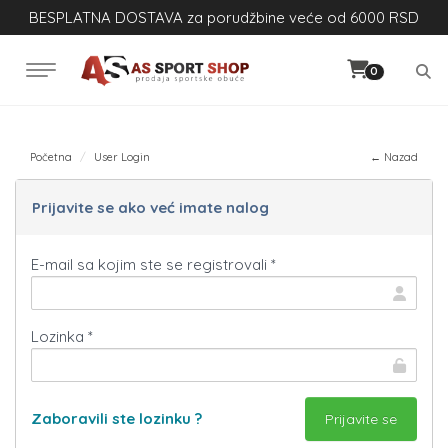
BESPLATNA DOSTAVA za porudžbine veće od 6000 RSD
0
Početna
User Login
← Nazad
Prijavite se ako već imate nalog
E-mail sa kojim ste se registrovali *
Lozinka *
Zaboravili ste lozinku ?