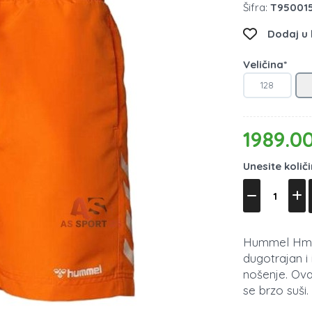
Šifra:
T950015
Dodaj u l
Veličina*
128
1989.0
Unesite količ
Hummel Hmlja
dugotrajan i
nošenje. Ova
se brzo suši.