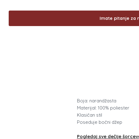
Imate pitanje za 
Boja: narandžasta
Materijal: 100% poliester
Klasičan stil
Poseduje bočni džep
Pogledaj sve dečije šorcev