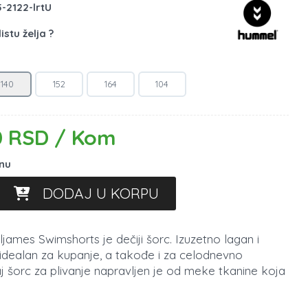
-2122-lrtU
istu želja ?
140
152
164
104
0 RSD / Kom
inu
DODAJ U KORPU
mes Swimshorts je dečiji šorc. Izuzetno lagan i
 idealan za kupanje, a takođe i za celodnevno
j šorc za plivanje napravljen je od meke tkanine koja