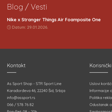
Blog / Vesti
Nike x Stranger Things Air Foamposite One
Datum: 29.01.2026.
Kontakt
Korisnički
As Sport Shop - STR Sport Line
Uslovi korišć
Karađorđeva 46, 22240 Šid, Srbija
Informacije o
info@assport.rs
Politika rekl
066 / 578 76 82
Odustanak o
Pon-Pet: 08 - 20h
Saobraznost 