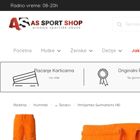
Radno vreme: 08-20h
Početna
Muške
Ženske
Dečije
Ja
Plaćanje Karticama
Originalni 
na rate
Sa gara
Početna
Hummel
← Šorcevi
Hmljames Swimshorts 140