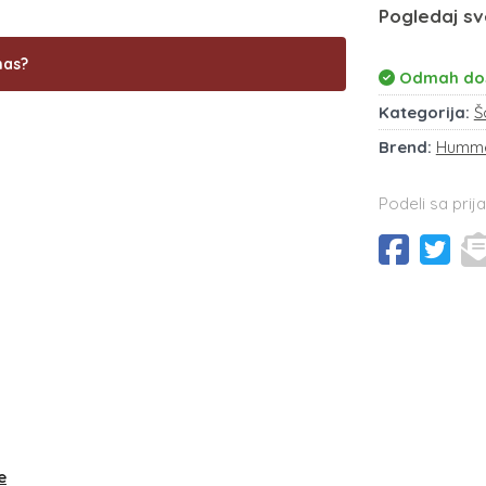
Pogledaj sv
nas?
Odmah do
Kategorija:
Š
Brend:
Humm
Podeli sa prija
e