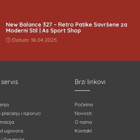
New Balance 327 – Retro Patike Savršene za
Moderni Stil | As Sport Shop
Datum: 18.04.2025.
 servis
Brzi linkovi
enja
Početna
 plaćanju i isporuci
Novosti
amacija
O nama
d ugovora
Kontakt
i Garancija