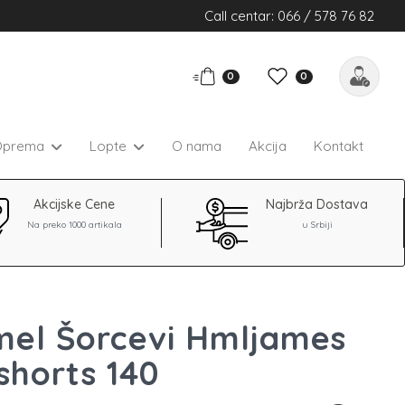
Call centar: 066 / 578 76 82
0
0
Oprema
Lopte
O nama
Akcija
Kontakt
Akcijske Cene
Najbrža Dostava
Na preko 1000 artikala
u Srbiji
el Šorcevi Hmljames
horts 140