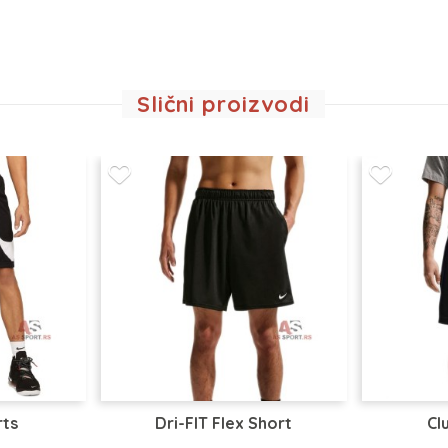
Slični proizvodi
rts
Dri-FIT Flex Short
Cl