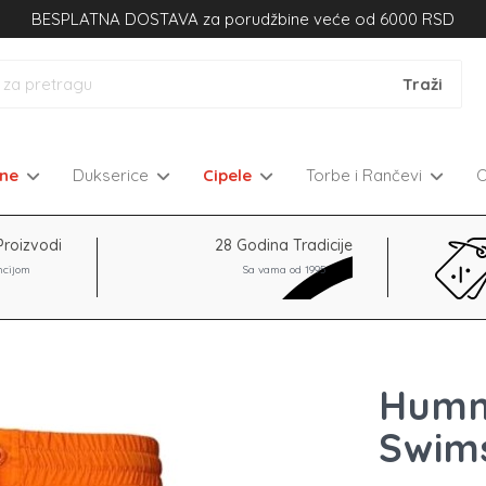
BESPLATNA DOSTAVA za porudžbine veće od 6000 RSD
kne
Dukserice
Cipele
Torbe i Rančevi
Proizvodi
28 Godina Tradicije
ncijom
Sa vama od 1995
Humm
Swims