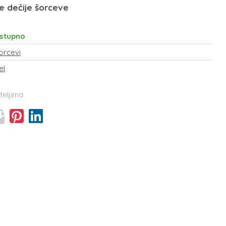
e dečije šorceve
stupno
orcevi
el
teljima