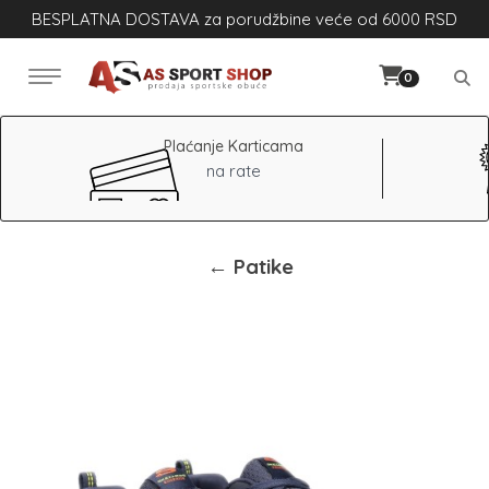
BESPLATNA DOSTAVA za porudžbine veće od 6000 RSD
0
Plaćanje Karticama
na rate
← Patike