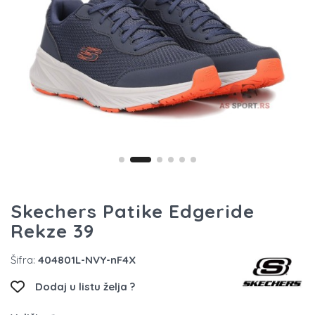
Skechers Patike Edgeride
Rekze 39
Šifra:
404801L-NVY-nF4X
Dodaj u listu želja ?