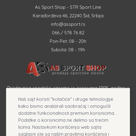
As Sport Shop - STR Sport Line
Karađorđeva 46, 22240 Šid, Srbija
info@assport.rs
066 / 578 76 82
Pon-Pet: 08 - 20h
Subota: 08 - 19h
Prodavnica sportske opreme je osnovana 1995. godine u
Šapcu a osnovna delatnost firme je prodaja sportske
Naš sajt koristi "kolačiće" i druge tehnologije
opreme, originalnih patika i sportske odeće online.
kako bismo analizirali saobraćaj i omogućili
dodatne funkcionalnosti premium korisnicima.
Podatke o korisnicima ne delimo sa trećim
licima. Nastavkom korišćenja web sajta
saglasni ste sa našim
pravilima korišćenja i