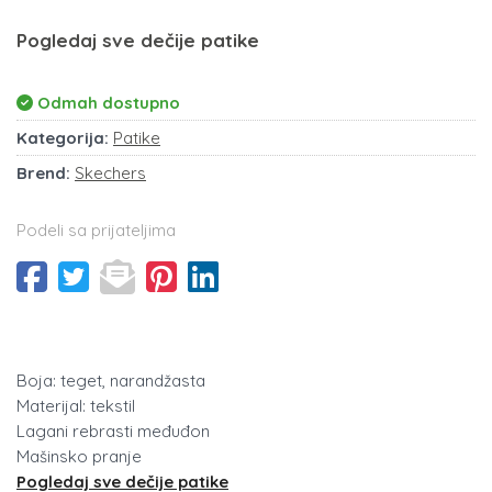
Pogledaj sve dečije patike
Odmah dostupno
Kategorija:
Patike
Brend:
Skechers
Podeli sa prijateljima
Boja: teget, narandžasta
Materijal: tekstil
Lagani rebrasti međuđon
Mašinsko pranje
Pogledaj sve dečije patike