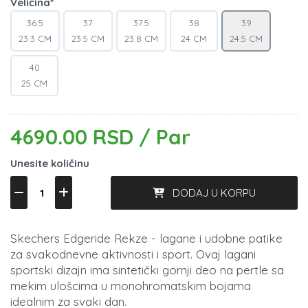
Veličina*
36.5
37
37.5
38
39
23.3 CM
23.5 CM
23.8 CM
24 CM
24.5 CM
40
25 CM
4690.00 RSD / Par
Unesite količinu
DODAJ U KORPU
Skechers Edgeride Rekze - lagane i udobne patike
za svakodnevne aktivnosti i sport. Ovaj lagani
sportski dizajn ima sintetički gornji deo na pertle sa
mekim ulošcima u monohromatskim bojama
idealnim za svaki dan.