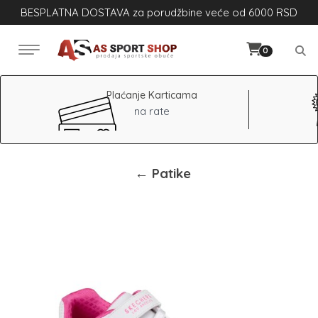
BESPLATNA DOSTAVA za porudžbine veće od 6000 RSD
0
Plaćanje Karticama
na rate
← Patike