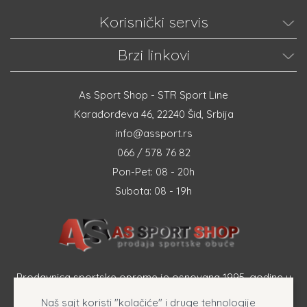
Korisnički servis
Brzi linkovi
As Sport Shop - STR Sport Line
Karađorđeva 46, 22240 Šid, Srbija
info@assport.rs
066 / 578 76 82
Pon-Pet: 08 - 20h
Subota: 08 - 19h
Prodavnica sportske opreme je osnovana 1995. godine u
Šapcu a osnovna delatnost firme je prodaja sportske
Naš sajt koristi "kolačiće" i druge tehnologije