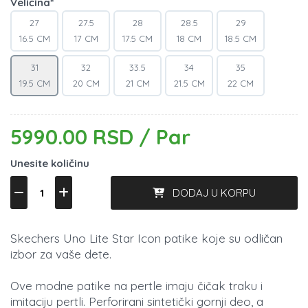
Veličina*
27
27.5
28
28.5
29
16.5 CM
17 CM
17.5 CM
18 CM
18.5 CM
31
32
33.5
34
35
19.5 CM
20 CM
21 CM
21.5 CM
22 CM
5990.00 RSD / Par
Unesite količinu
DODAJ U KORPU
Skechers Uno Lite Star Icon patike koje su odličan
izbor za vaše dete.
Ove modne patike na pertle imaju čičak traku i
imitaciju pertli. Perforirani sintetički gornji deo, a