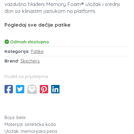
vazdušno hlađeni Memory Foam® uložak i srednji
đon sa klinastim jastukom na platformi.
Pogledaj sve dečije patike
Odmah dostupno
Kategorija:
Patike
Brend:
Skechers
Podeli sa prijateljima
Boja: bela
Materijal: sintetička koža
Uložak: memorijska pena