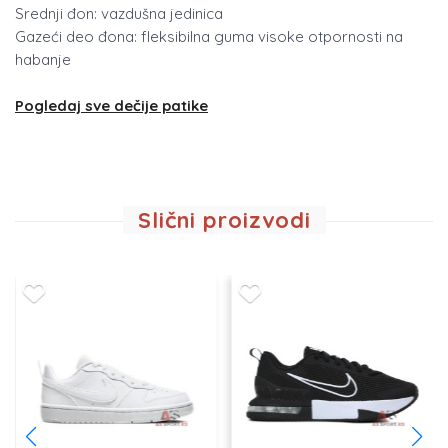
Srednji đon: vazdušna jedinica
Gazeći deo đona: fleksibilna guma visoke otpornosti na
habanje
Pogledaj sve dečije patike
Slični proizvodi