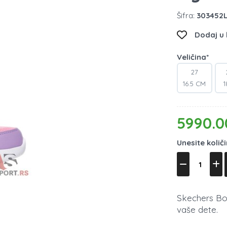
Šifra:
303452L
Dodaj u l
Veličina*
27
16.5 CM
1
5990.0
Unesite količ
Skechers Bou
vaše dete.