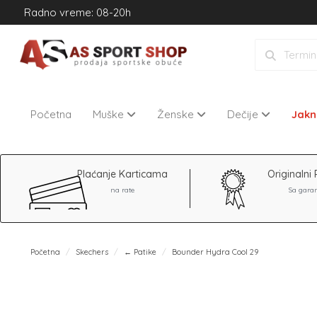
Radno vreme: 08-20h
Početna
Muške
Ženske
Dečije
Jak
Plaćanje Karticama
Originalni 
na rate
Sa gara
Početna
Skechers
← Patike
Bounder Hydra Cool 29