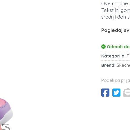
Ove modne pat
Tekstilni go
srednji đon 
Pogledaj sv
Odmah do
Kategorija:
P
Brend:
Skech
Podeli sa prija