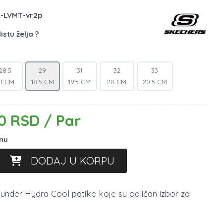
-LVMT-vr2p
istu želja ?
28.5
29
31
32
33
8 CM
18.5 CM
19.5 CM
20 CM
20.5 CM
0 RSD / Par
inu
DODAJ U KORPU
nder Hydra Cool patike koje su odličan izbor za