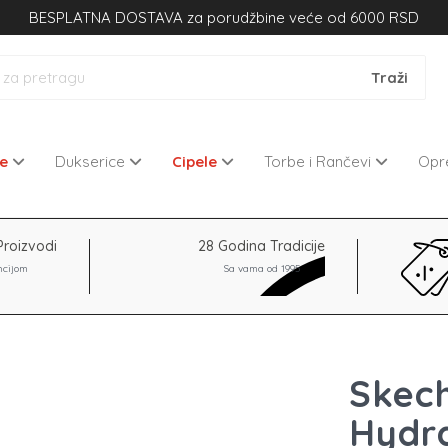
BESPLATNA DOSTAVA za porudžbine veće od 6000 RSD
ne
Dukserice
Cipele
Torbe i Rančevi
Op
Proizvodi
28 Godina Tradicije
ncijom
Sa vama od 1995
Skech
Hydra