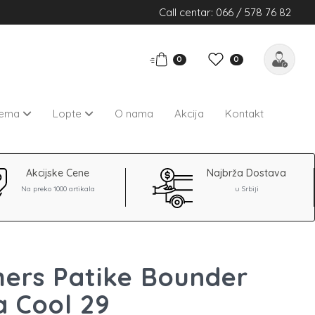
Call centar: 066 / 578 76 82
0
0
rema
Lopte
O nama
Akcija
Kontakt
Akcijske Cene
Najbrža Dostava
Na preko 1000 artikala
u Srbiji
ers Patike Bounder
 Cool 29