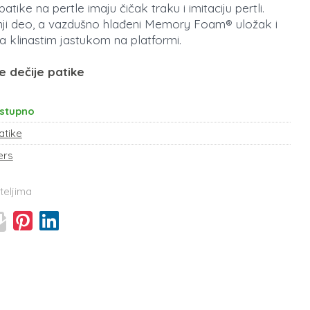
ike na pertle imaju čičak traku i imitaciju pertli.
rnji deo, a vazdušno hlađeni Memory Foam® uložak i
sa klinastim jastukom na platformi.
e dečije patike
stupno
atike
ers
teljima