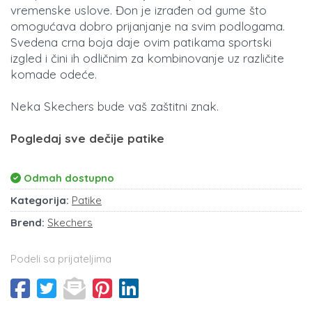
vremenske uslove. Đon je izrađen od gume što
omogućava dobro prijanjanje na svim podlogama.
Svedena crna boja daje ovim patikama sportski
izgled i čini ih odličnim za kombinovanje uz različite
komade odeće.
Neka Skechers bude vaš zaštitni znak.
Pogledaj sve dečije patike
Odmah dostupno
Kategorija:
Patike
Brend:
Skechers
Podeli sa prijateljima