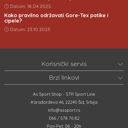
Datum: 18.04.2025.
Kako pravilno održavati Gore-Tex patike i
cipele?
Datum: 23.10.2023.
Korisnički servis
Brzi linkovi
As Sport Shop - STR Sport Line
Karađorđeva 46, 22240 Šid, Srbija
info@assport.rs
066 / 578 76 82
Pon-Pet: 08 - 20h