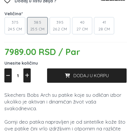
Dodaj u listu želja ?
Veličina*
37.5
38.5
39.5
40
41
24.5 CM
25.5 CM
26.2 CM
27 CM
28 CM
7989.00 RSD / Par
Unesite količinu
DODAJ U KORPU
Skechers Bobs Arch su patike koje su odličan izbor
ukoliko je aktivan i dinamičan život vaša
svakodnevica.
Gornji deo patika napravljen je od sintetilke kože što
ove patike čini vrlo izdržljivim i otpornim na različite