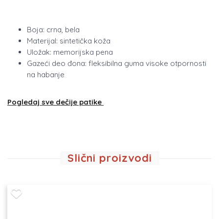
Boja: crna, bela
Materijal: sintetička koža
Uložak: memorijska pena
Gazeći deo đona: fleksibilna guma visoke otpornosti
na habanje
Pogledaj sve dečije patike
Slični proizvodi