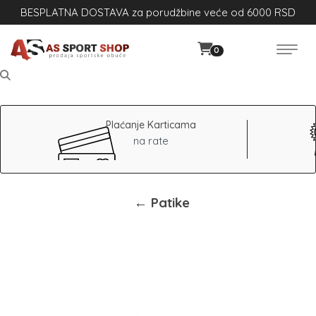
BESPLATNA DOSTAVA za porudžbine veće od 6000 RSD
0
Plaćanje Karticama
na rate
← Patike