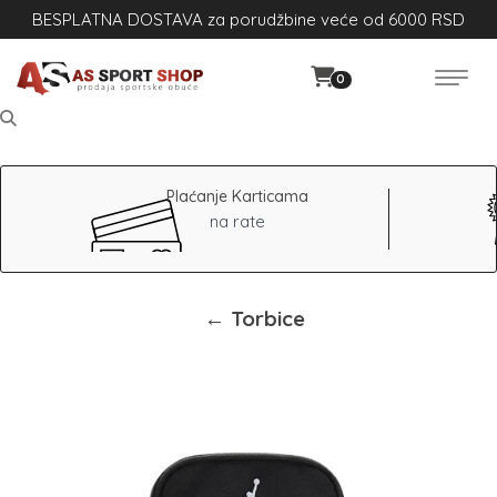
BESPLATNA DOSTAVA za porudžbine veće od 6000 RSD
0
Plaćanje Karticama
na rate
← Torbice