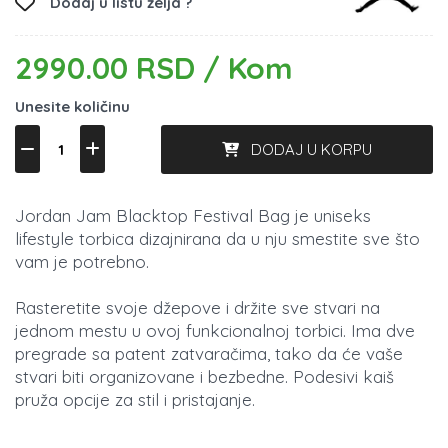
Dodaj u listu želja ?
2990.00 RSD / Kom
Unesite količinu
DODAJ U KORPU
Jordan Jam Blacktop Festival Bag je uniseks
lifestyle torbica dizajnirana da u nju smestite sve što
vam je potrebno.
Rasteretite svoje džepove i držite sve stvari na
jednom mestu u ovoj funkcionalnoj torbici. Ima dve
pregrade sa patent zatvaračima, tako da će vaše
stvari biti organizovane i bezbedne. Podesivi kaiš
pruža opcije za stil i pristajanje.