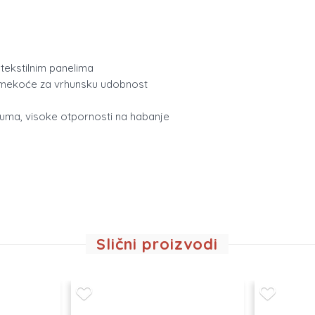
 tekstilnim panelima
e mekoće za vrhunsku udobnost
guma, visoke otpornosti na habanje
Slični proizvodi