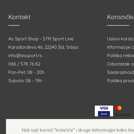
Kontakt
Korisnički
As Sport Shop - STR Sport Line
Uslovi korišć
Karađorđeva 46, 22240 Šid, Srbija
Informacije o
info@assport.rs
Politika rekl
066 / 578 76 82
Odustanak o
Pon-Pet: 08 - 20h
Saobraznost 
Subota: 08 - 19h
Politika priv
Naš sajt koristi "kolačiće" i druge tehnologije kako b