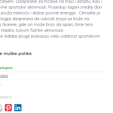
rčanjem. Dizajnirane za trčanje na traci i asfaltu, kao i
ne sportske aktivnosti. Poseduju lagani srednji đon
 pruža mekoću i dobar povrat energije. Climalite je
logija dizajnirana da odvodi znoja sa kože na
oj tkanine, gde on može brzo da ispari, čime telo
i hladno tokom fizičke aktivnosti.
ive Adidas pruge pokazuju vašu odanost sportskom
e muške patike
stupno
atike
s
teljima