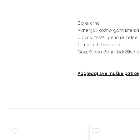
Boja: crna
Materijal: kožno gornjište sa
Uložak: "EVA" pena izuzetn
Climalite tehnologija
Gazeći deo đona: izdržljiva 
Pogledaj sve muške patike