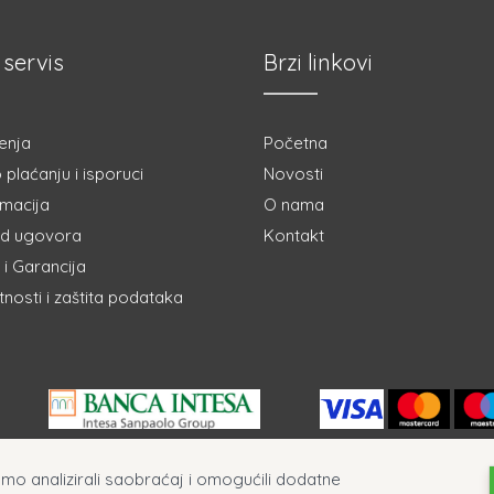
 servis
Brzi linkovi
enja
Početna
 plaćanju i isporuci
Novosti
amacija
O nama
d ugovora
Kontakt
i Garancija
atnosti i zaštita podataka
ismo analizirali saobraćaj i omogućili dodatne