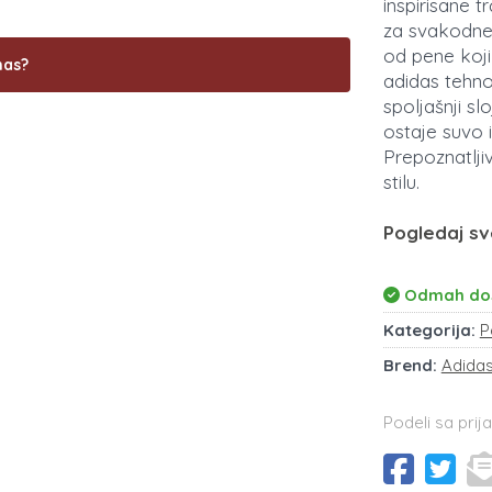
inspirisane t
za svakodnev
od pene koji
nas?
adidas tehno
spoljašnji sl
ostaje suvo 
Prepoznatlj
stilu.
Pogledaj sv
Odmah do
Kategorija:
P
Brend:
Adida
Podeli sa prija