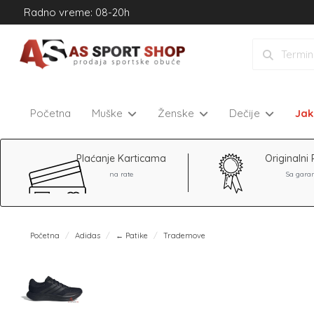
Radno vreme: 08-20h
Početna
Muške
Ženske
Dečije
Ja
Plaćanje Karticama
Originalni 
na rate
Sa gara
Početna
Adidas
← Patike
Trademove