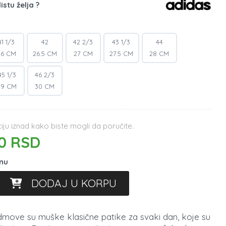
istu želja ?
41 1/3
42
42 2/3
43 1/3
44
26 CM
26.5 CM
27 CM
27.5 CM
28 CM
45 1/3
46 2/3
29 CM
30 CM
ju iznad kako biste mogli da poručite.
0 RSD
inu
DODAJ U KORPU
move su muške klasične patike za svaki dan, koje su