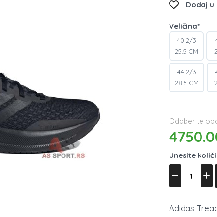
Dodaj u l
Veličina*
40 2/3
25.5 CM
44 2/3
28.5 CM
Odaberite opci
4750.0
Unesite količ
Adidas Tread