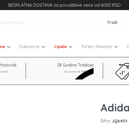
BESPLATNA DOSTAVA za porudžbine veće od 6000 RSD
kne
Dukserice
Cipele
Torbe i Rančevi
Proizvodi
28 Godina Tradicije
ncijom
Sa vama od 1995
Adid
Šifra:
JQ6401