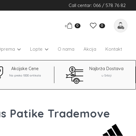
Call centar: 066 / 578 76 82
0
0
Oprema
Lopte
O nama
Akcija
Kontakt
Akcijske Cene
Najbrža Dostava
Na preko 1000 artikala
u Srbiji
as Patike Trademove