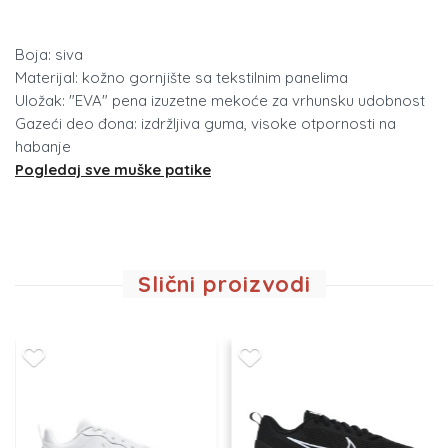
Boja: siva
Materijal: kožno gornjište sa tekstilnim panelima
Uložak: "EVA" pena izuzetne mekoće za vrhunsku udobnost
Gazeći deo đona: izdržljiva guma, visoke otpornosti na
habanje
Pogledaj sve muške patike
Slični proizvodi