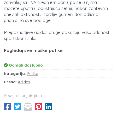
zahvaljujući EVA srednjem đonu, pa se u njima
možete uputiti u opuštajuću šetnju nakon zahtevnih
dnevnih aktivnosti. Izdržljiv gumeni đon odlično
prianja na sve podloge.
Prepoznatljive adidas pruge pokazuju vašu odanost
sportskom stilu.
Pogledaj sve muške patike
Odmah dostupno
Kategorija:
Patike
Brend:
Adidas
Podeli sa prijateljima