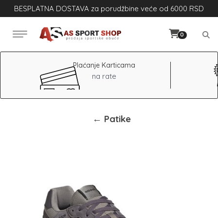
BESPLATNA DOSTAVA za porudžbine veće od 6000 RSD
0
Plaćanje Karticama
na rate
← Patike