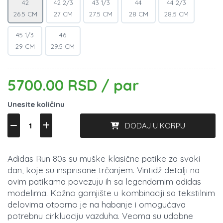
42
42 2/3
43 1/3
44
44 2/3
26.5 CM
27 CM
27.5 CM
28 CM
28.5 CM
45 1/3
46
29 CM
29.5 CM
5700.00 RSD / par
Unesite količinu
DODAJ U KORPU
Adidas Run 80s su muške klasične patike za svaki
dan, koje su inspirisane trčanjem. Vintidž detalji na
ovim patikama povezuju ih sa legendarnim adidas
modelima. Kožno gornjište u kombinaciji sa tekstilnim
delovima otporno je na habanje i omogućava
potrebnu cirkluaciju vazduha. Veoma su udobne