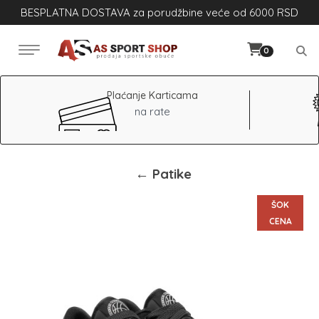
BESPLATNA DOSTAVA za porudžbine veće od 6000 RSD
0
Plaćanje Karticama
na rate
← Patike
ŠOK
CENA