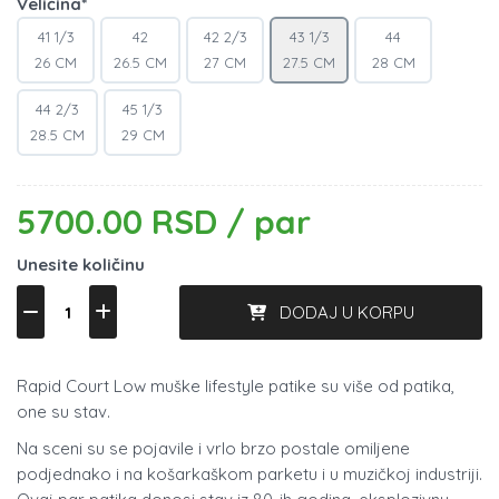
Veličina*
41 1/3
42
42 2/3
43 1/3
44
26 CM
26.5 CM
27 CM
27.5 CM
28 CM
44 2/3
45 1/3
28.5 CM
29 CM
5700.00 RSD / par
Unesite količinu
DODAJ U KORPU
Rapid Court Low muške lifestyle patike su više od patika,
one su stav.
Na sceni su se pojavile i vrlo brzo postale omiljene
podjednako i na košarkaškom parketu i u muzičkoj industriji.