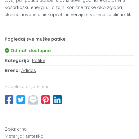
Ovaj par patika donosi stav iz 80-ih godina, eksplozivnu
košarkašku energiju i dizajn ikonične trake oko zgloba,
ukombinovane u niskoprofilnu verziju stvorenu za ulični stil.
Pogledaj sve muške patike
Odmah dostupno
Kategorija:
Patike
Brend:
Adidas
Podeli sa prijateljima
Boja: crna
Materijal: sintetika