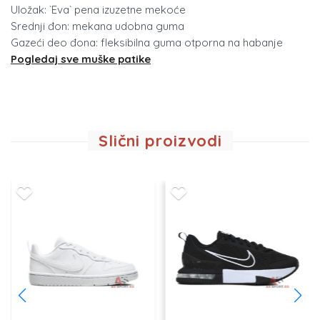
Uložak: `Eva` pena izuzetne mekoće
Srednji đon: mekana udobna guma
Gazeći deo đona: fleksibilna guma otporna na habanje
Pogledaj sve muške patike
Slični proizvodi