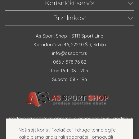
Korisnički servis
Brzi linkovi
As Sport Shop - STR Sport Line
Karađorđeva 46, 22240 Šid, Srbija
info@assport.rs
066 / 578 76 82
Pon-Pet: 08 - 20h
Subota: 08 - 19h
Prodavnica sportske opreme je osnovana 1995. godine u
Šapcu a osnovna delatnost firme je prodaja sportske
Naš sajt koristi "kolačiće" i druge tehnologije
opreme, originalnih patika i sportske odeće online.
kako bismo analizirali saobraćaj i omogućili