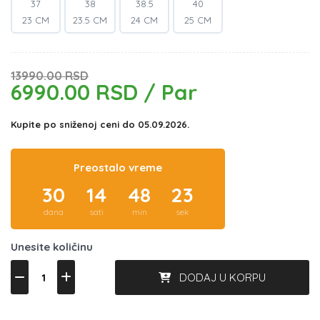
37
38
38.5
40
23 CM
23.5 CM
24 CM
25 CM
13990.00 RSD
6990.00 RSD / Par
Kupite po sniženoj ceni do 05.09.2026.
Preostalo vreme
30
14
48
23
dana
sati
min
sek
Unesite količinu
DODAJ U KORPU