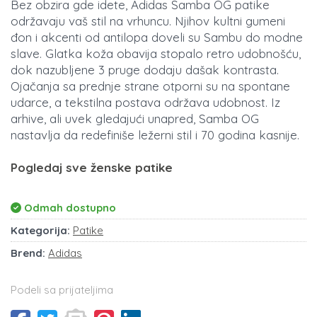
Bez obzira gde idete, Adidas Samba OG patike
održavaju vaš stil na vrhuncu. Njihov kultni gumeni
đon i akcenti od antilopa doveli su Sambu do modne
slave. Glatka koža obavija stopalo retro udobnošću,
dok nazubljene 3 pruge dodaju dašak kontrasta.
Ojačanja sa prednje strane otporni su na spontane
udarce, a tekstilna postava održava udobnost. Iz
arhive, ali uvek gledajući unapred, Samba OG
nastavlja da redefiniše ležerni stil i 70 godina kasnije.
Pogledaj sve ženske patike
Odmah dostupno
Kategorija:
Patike
Brend:
Adidas
Podeli sa prijateljima