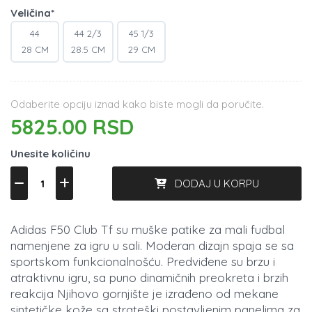
Veličina*
44
44 2/3
45 1/3
28 CM
28.5 CM
29 CM
Odaberite opciju iznad kako biste mogli da poručite.
5825.00 RSD
Unesite količinu
DODAJ U KORPU
Adidas F50 Club Tf su muške patike za mali fudbal
namenjene za igru u sali. Moderan dizajn spaja se sa
sportskom funkcionalnošću. Predviđene su brzu i
atraktivnu igru, sa puno dinamičnih preokreta i brzih
reakcija Njihovo gornjište je izrađeno od mekane
sintetičke kože sa strateški postavljenim panelima za