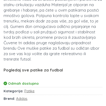
stalnu cirkulaciju vazduha Materijal je otporan na
grebanje i habanje, pa ćete u ovim patikama postići
mnoštvo golova. Potpuna kontrola lopte u svakom
trenutku, mekani dodir za pas više, za gol više, to je
cilj. Gumeni đon omogućava odlično prijanjanje na
tvrdoj podlozi u sali pružajući sigurnost i stabilnost
kod brzih okreta, promene pravca ili zaustavljanja
Čuvene tri adidas pruge naglašavaju pripadnost
brendu Ove muške patike za fudbal su odličan izbor
za sve vas koji volite da igrate rekreativno ili
trenirate futsal.
Pogledaj sve patike za fudbal
Odmah dostupno
Kategorija:
Patike
Brend:
Adidas