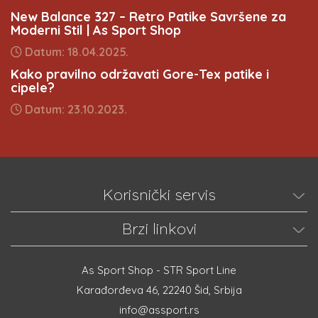
New Balance 327 – Retro Patike Savršene za
Moderni Stil | As Sport Shop
Datum: 18.04.2025.
Kako pravilno održavati Gore-Tex patike i
cipele?
Datum: 23.10.2023.
Korisnički servis
Brzi linkovi
As Sport Shop - STR Sport Line
Karađorđeva 46, 22240 Šid, Srbija
info@assport.rs