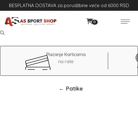
BESPLATNA DOSTAVA za porudžbine veće od 6000 RSD
0
Plaćanje Karticama
na rate
← Patike