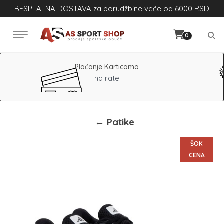
BESPLATNA DOSTAVA za porudžbine veće od 6000 RSD
0
Plaćanje Karticama
na rate
← Patike
ŠOK
CENA