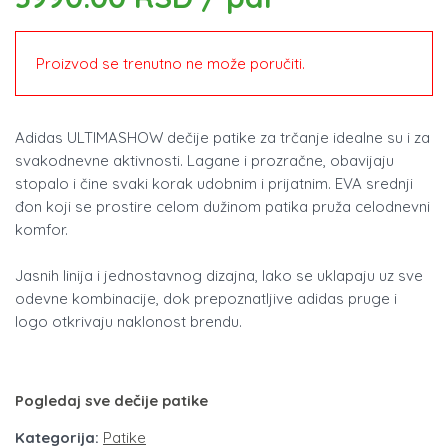
Proizvod se trenutno ne može poručiti.
Adidas ULTIMASHOW dečije patike za trčanje idealne su i za
svakodnevne aktivnosti. Lagane i prozračne, obavijaju
stopalo i čine svaki korak udobnim i prijatnim. EVA srednji
đon koji se prostire celom dužinom patika pruža celodnevni
komfor.
Jasnih linija i jednostavnog dizajna, lako se uklapaju uz sve
odevne kombinacije, dok prepoznatljive adidas pruge i
logo otkrivaju naklonost brendu.
Pogledaj sve dečije patike
Kategorija:
Patike