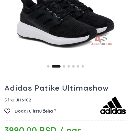
Adidas Patike Ultimashow
Šifra:
JH6102
Dodaj u listu želja ?
3990.00 RSD / par