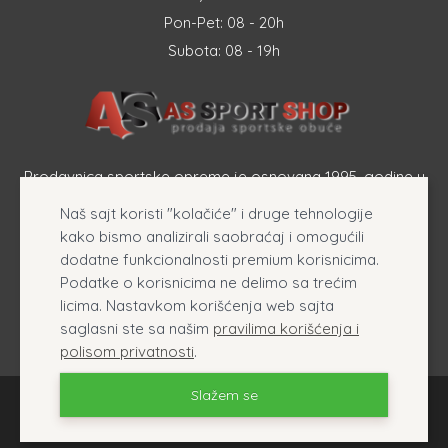
Pon-Pet: 08 - 20h
Subota: 08 - 19h
Prodavnica sportske opreme je osnovana 1995. godine u
Šapcu a osnovna delatnost firme je prodaja sportske
Naš sajt koristi "kolačiće" i druge tehnologije
opreme, originalnih patika i sportske odeće online.
kako bismo analizirali saobraćaj i omogućili
dodatne funkcionalnosti premium korisnicima.
Podatke o korisnicima ne delimo sa trećim
licima. Nastavkom korišćenja web sajta
saglasni ste sa našim
pravilima korišćenja i
polisom privatnosti
.
Slažem se
AsSport - Prodaja originalnih patika i sportske opreme ©.
Sva prava zadržana 2026
Izrada internet prodavnice