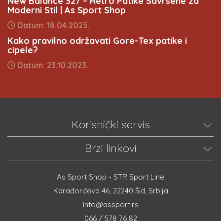
New Balance 327 – Retro Patike Savršene za
Moderni Stil | As Sport Shop
Datum: 18.04.2025.
Kako pravilno održavati Gore-Tex patike i
cipele?
Datum: 23.10.2023.
Korisnički servis
Brzi linkovi
As Sport Shop - STR Sport Line
Karađorđeva 46, 22240 Šid, Srbija
info@assport.rs
066 / 578 76 82