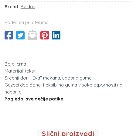
Brend:
Adidas
Podeli sa prijateljima
Boja: crna
Materijal: tekstil
Srednji đon: "Eva" mekana, udobna guma
Gazeći deo đona: fleksibilna guma visoke otpornosti na
habanje
Pogledaj sve dečije patike
Slični proizvodi