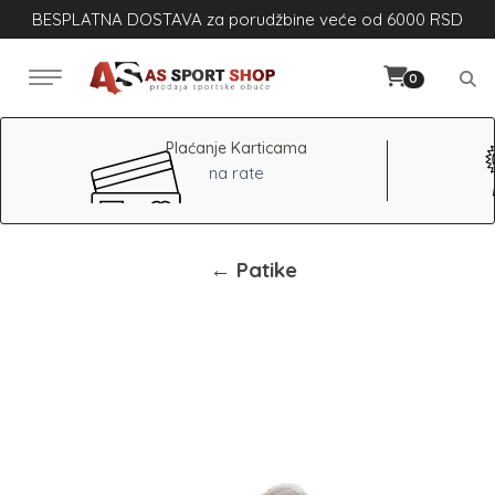
BESPLATNA DOSTAVA za porudžbine veće od 6000 RSD
0
Plaćanje Karticama
na rate
← Patike