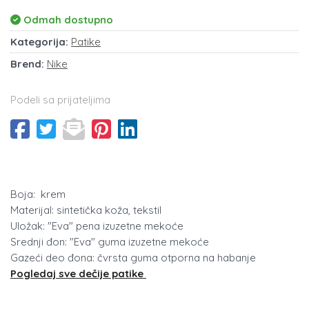
Odmah dostupno
Kategorija:
Patike
Brend:
Nike
Podeli sa prijateljima
Boja: krem
Materijal: sintetička koža, tekstil
Uložak: "Eva" pena izuzetne mekoće
Srednji đon: "Eva" guma izuzetne mekoće
Gazeći deo đona: čvrsta guma otporna na habanje
Pogledaj sve dečije patike