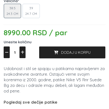
Veličina*
38.5
39
24.3 CM
24.7 CM
8990.00 RSD / par
Unesite količinu
DODAJ U KORPU
Udobnost i stil se spajaju u patikama napravljenim za
svakodnevne avanture. Ostajući verne svojim
korenima iz 2000. godine, patike Nike V5 Rnr Suede
Bg za decu i odrasle imaju debeli, ali lagani međuđon
od pene.
Pogledaj sve dečije patike