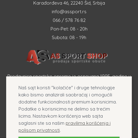
Karađorđeva 46, 22240 Šid, Srbija
info@assport.rs
066 / 578 76 82
Pon-Pet: 08 - 20h
Subota: 08 - 19h
Prodavnica sportske opreme je osnovana 1995. godine u
Šapcu a osnovna delatnost firme je prodaja sportske
Naš sajt koristi "kolačiće" i druge tehnologije
opreme, originalnih patika i sportske odeće online.
kako bismo analizirali saobraćaj i omogućili
dodatne funkcionalnosti premium korisnicima.
Podatke o korisnicima ne delimo sa trećim
licima. Nastavkom korišćenja web sajta
saglasni ste sa našim
pravilima korišćenja i
polisom privatnosti
.