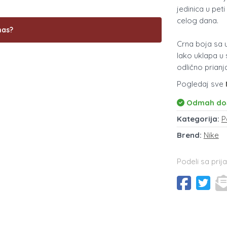
jedinica u pe
celog dana.
nas?
Crna boja sa u
lako uklapa u
odlično prianj
Pogledaj sve
Odmah do
Kategorija:
P
Brend:
Nike
Podeli sa prija