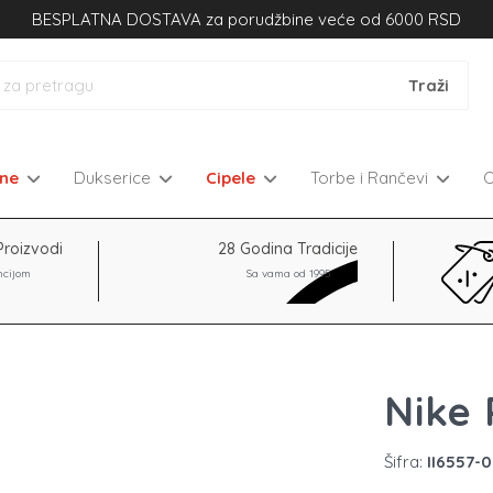
BESPLATNA DOSTAVA za porudžbine veće od 6000 RSD
kne
Dukserice
Cipele
Torbe i Rančevi
Proizvodi
28 Godina Tradicije
ncijom
Sa vama od 1995
Nike 
Šifra:
II6557-