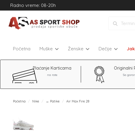
Radno vreme: 08-20h
Početna
Muške
Ženske
Dečije
Ja
Plaćanje Karticama
Originalni 
na rate
Sa gara
Početna
Nike
← Patike
Air Max Fire 28