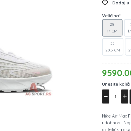
Dodaj u l
Veličina*
28
17 CM
1
33
20.5 CM
2
9590.0
Unesite količ
Nike Air Max F
udobnost. Napr
sintetičkih sl