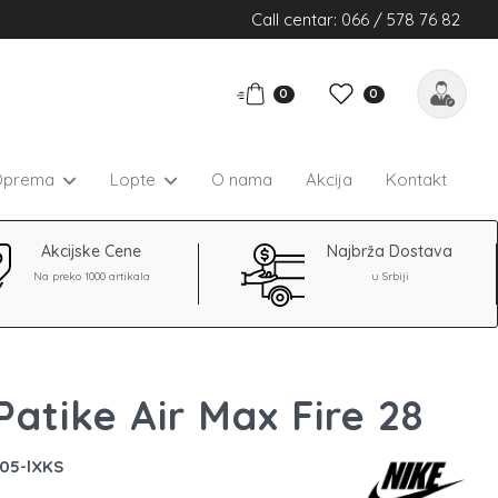
Call centar: 066 / 578 76 82
0
0
Oprema
Lopte
O nama
Akcija
Kontakt
Akcijske Cene
Najbrža Dostava
Na preko 1000 artikala
u Srbiji
Patike Air Max Fire 28
005-lXKS