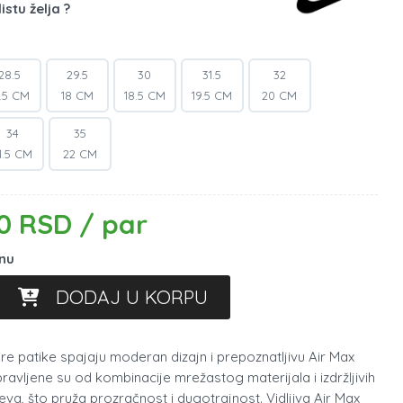
istu želja ?
28.5
29.5
30
31.5
32
7.5 CM
18 CM
18.5 CM
19.5 CM
20 CM
34
35
1.5 CM
22 CM
0 RSD / par
inu
DODAJ U KORPU
ire patike spajaju moderan dizajn i prepoznatljivu Air Max
avljene su od kombinacije mrežastog materijala i izdržljivih
ojeva, što pruža prozračnost i dugotrajnost. Vidljiva Air Max