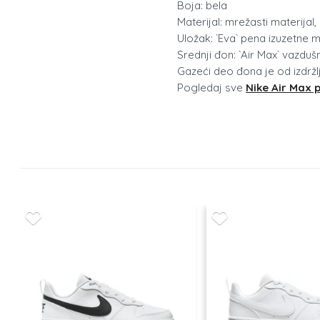
Boja: bela
Materijal: mrežasti materijal, 
Uložak: `Eva` pena izuzetne
Srednji đon: `Air Max` vazdu
Gazeći deo đona je od izdrž
Pogledaj sve
Nike Air Max 