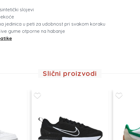
sintetički slojevi
 mekoće
šna jedinica u peti za udobnost pri svakom koraku
ljive gume otporne na habanje
patike
Slični proizvodi