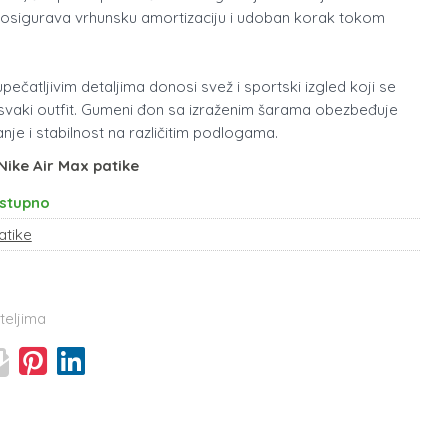
ti osigurava vrhunsku amortizaciju i udoban korak tokom
pečatljivim detaljima donosi svež i sportski izgled koji se
 svaki outfit. Gumeni đon sa izraženim šarama obezbeđuje
anje i stabilnost na različitim podlogama.
Nike Air Max patike
stupno
atike
teljima