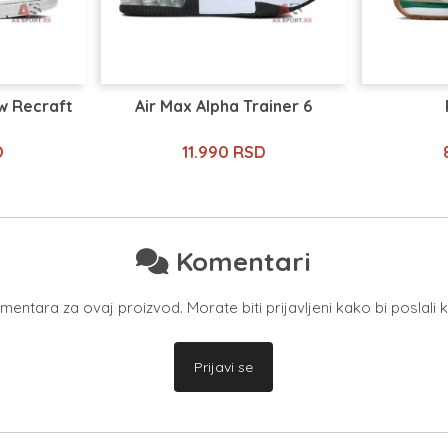
w Recraft
Air Max Alpha Trainer 6
D
11.990 RSD
Komentari
ntara za ovaj proizvod. Morate biti prijavljeni kako bi poslali 
Prijavi se