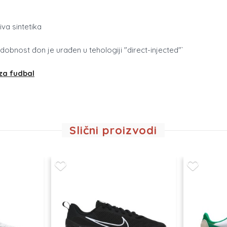
iva sintetika
dobnost đon je urađen u tehologiji "direct-injected"`
 za fudbal
Slični proizvodi