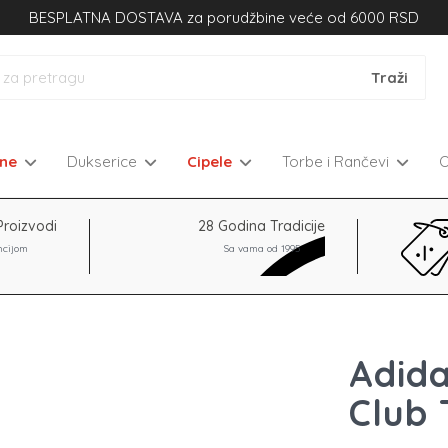
BESPLATNA DOSTAVA za porudžbine veće od 6000 RSD
kne
Dukserice
Cipele
Torbe i Rančevi
Proizvodi
28 Godina Tradicije
ncijom
Sa vama od 1995
Adida
Club 