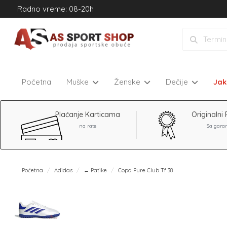
Radno vreme: 08-20h
Početna
Muške
Ženske
Dečije
Ja
Plaćanje Karticama
Originalni 
na rate
Sa gara
Početna
Adidas
← Patike
Copa Pure Club Tf 38