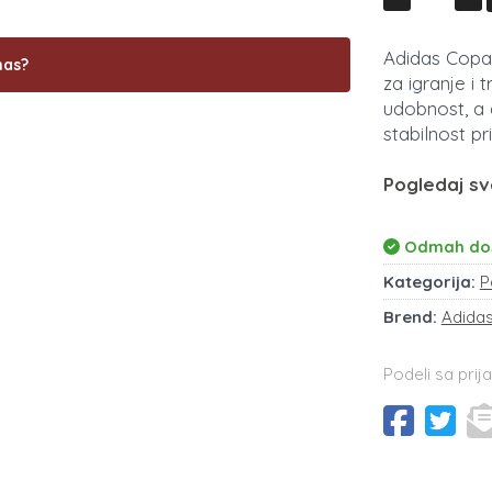
Adidas Copa 
nas?
za igranje i
udobnost, a 
stabilnost p
Pogledaj sv
Odmah do
Kategorija:
P
Brend:
Adida
Podeli sa prija