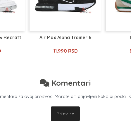
w Recraft
Air Max Alpha Trainer 6
D
11.990 RSD
Komentari
ntara za ovaj proizvod. Morate biti prijavljeni kako bi poslali 
Prijavi se