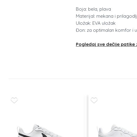
Boja: bela, plava
Materijal: mekana i prilagodlj
Uložak: EVA uložak
Đon: za optimalan komfor i u
Pogledaj sve dečije patike