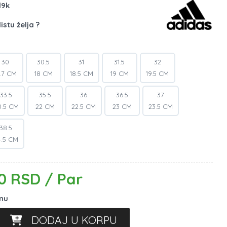
l9k
istu želja ?
30
30.5
31
31.5
32
7.7 CM
18 CM
18.5 CM
19 CM
19.5 CM
33.5
35.5
36
36.5
37
0.5 CM
22 CM
22.5 CM
23 CM
23.5 CM
38.5
4.5 CM
0 RSD / Par
inu
DODAJ U KORPU