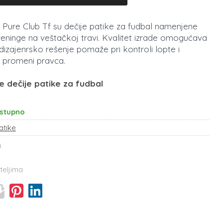
Pure Club Tf su dečije patike za fudbal namenjene
 treninge na veštačkoj travi. Kvalitet izrade omogućava
dizajenrsko rešenje pomaže pri kontroli lopte i
ri promeni pravca.
e dečije patike za fudbal
stupno
atike
s
teljima