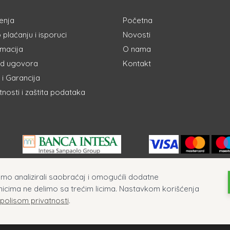
enja
Početna
 plaćanju i isporuci
Novosti
amacija
O nama
d ugovora
Kontakt
i Garancija
atnosti i zaštita podataka
ismo analizirali saobraćaj i omogućili dodatne
nicima ne delimo sa trećim licima. Nastavkom korišćenja
 polisom privatnosti
.
inalnih patika i sportske opreme ©. Sva prava zadržana 2026
Izr