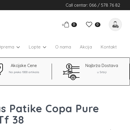
Call centar: 066 / 578 76 82
0
0
Oprema
Lopte
O nama
Akcija
Kontakt
Akcijske Cene
Najbrža Dostava
Na preko 1000 artikala
u Srbiji
s Patike Copa Pure
Tf 38