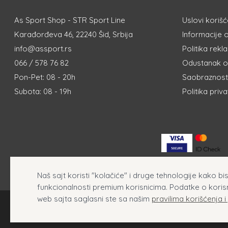
As Sport Shop - STR Sport Line
Uslovi korišć
Karađorđeva 46, 22240 Šid, Srbija
Informacije o
info@assport.rs
Politika rekl
066 / 578 76 82
Odustanak o
Pon-Pet: 08 - 20h
Saobraznost 
Subota: 08 - 19h
Politika priv
Naš sajt koristi "kolačiće" i druge tehnologije kako b
funkcionalnosti premium korisnicima. Podatke o koris
web sajta saglasni ste sa našim
pravilima korišćenja i
AsSport - Prodaja orig