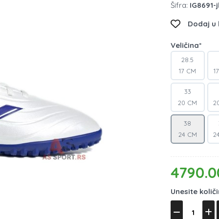
Šifra:
IG8691-j
Dodaj u l
Veličina*
28.5
17 CM
1
33
20 CM
2
38
24 CM
2
4790.0
Unesite količ