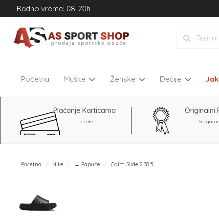
Radno vreme: 08-20h
Početna
Muške
Ženske
Dečije
Ja
Plaćanje Karticama
Originalni 
na rate
Sa gara
Početna
Nike
← Papuče
Calm Slide 2 38.5