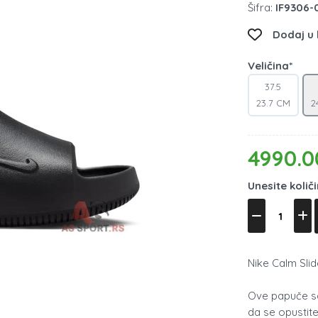
Šifra:
IF9306-
Dodaj u l
Veličina*
37.5
23.7 CM
2
4990.0
Unesite količ
Nike Calm Sl
Ove papuče sa
da se opustite 