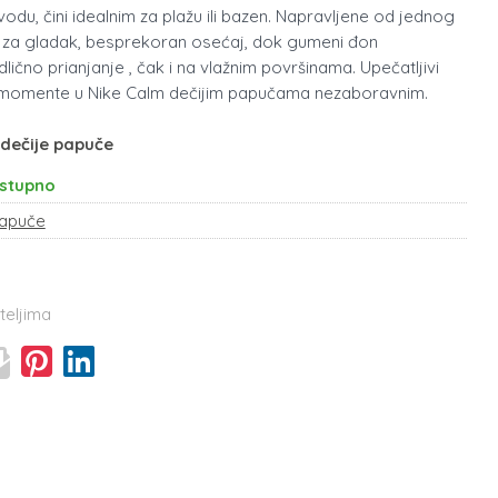
odu, čini idealnim za plažu ili bazen. Napravljene od jednog
za gladak, besprekoran osećaj, dok gumeni đon
ično prianjanje , čak i na vlažnim površinama. Upečatljivi
e momente u Nike Calm dečijim papučama nezaboravnim.
 dečije papuče
stupno
apuče
teljima