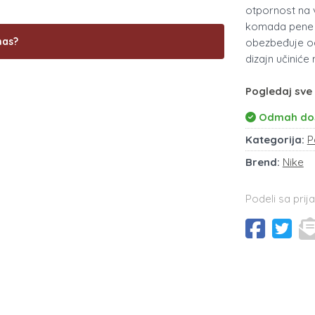
otpornost na v
komada pene 
nas?
obezbeđuje odl
dizajn učinić
Pogledaj sve
Odmah do
Kategorija:
P
Brend:
Nike
Podeli sa prija