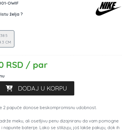
001-OWIF
istu želja ?
38.5
4.3 CM
0 RSD / par
inu
DODAJ U KORPU
ide 2 papuče donose beskompromisnu udobnost.
drže meku, ali osetljivu penu dizajniranu da vam pomogne
i napunite baterije. Lako se stilizuju, još lakše pakuju, dok ih