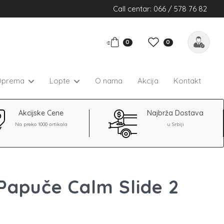
Call centar: 066 / 578 76 82
0
0
Oprema
Lopte
O nama
Akcija
Kontakt
Akcijske Cene
Najbrža Dostava
Na preko 1000 artikala
u Srbiji
Papuče Calm Slide 2