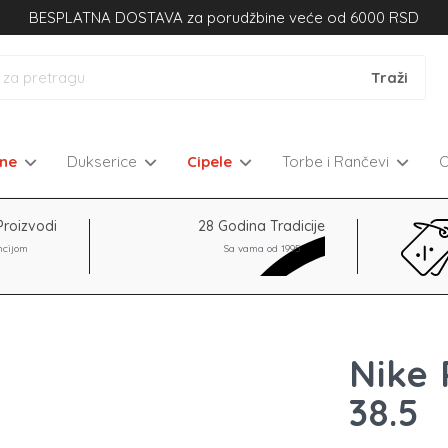
BESPLATNA DOSTAVA za porudžbine veće od 6000 RSD
kne
Dukserice
Cipele
Torbe i Rančevi
Proizvodi
28 Godina Tradicije
ncijom
Sa vama od 1995
Nike 
38.5