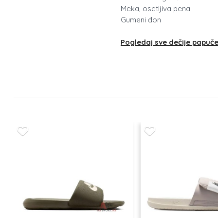
Meka, osetljiva pena
Gumeni đon
Pogledaj sve dečije papuč