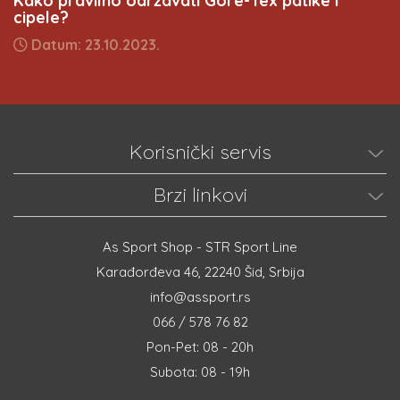
Kako pravilno održavati Gore-Tex patike i
cipele?
Datum: 23.10.2023.
Korisnički servis
Brzi linkovi
As Sport Shop - STR Sport Line
Karađorđeva 46, 22240 Šid, Srbija
info@assport.rs
066 / 578 76 82
Pon-Pet: 08 - 20h
Subota: 08 - 19h