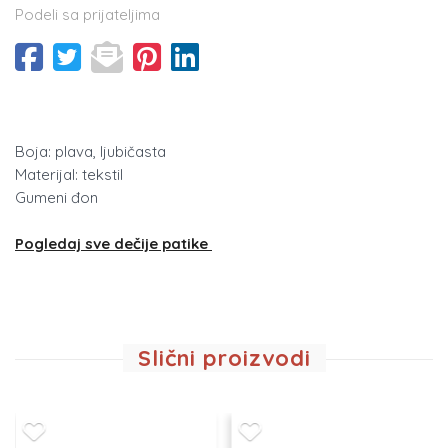
Podeli sa prijateljima
Boja: plava, ljubičasta
Materijal: tekstil
Gumeni đon
Pogledaj sve dečije patike
Slični proizvodi