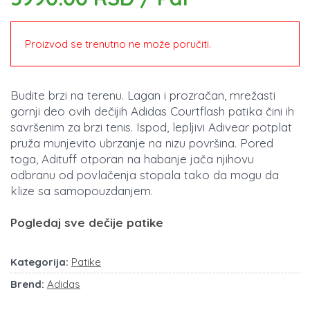
Proizvod se trenutno ne može poručiti.
Budite brzi na terenu. Lagan i prozračan, mrežasti
gornji deo ovih dečijih Adidas Courtflash patika čini ih
savršenim za brzi tenis. Ispod, lepljivi Adivear potplat
pruža munjevito ubrzanje na nizu površina. Pored
toga, Adituff otporan na habanje jača njihovu
odbranu od povlačenja stopala tako da mogu da
klize sa samopouzdanjem.
Pogledaj sve dečije patike
Kategorija:
Patike
Brend:
Adidas