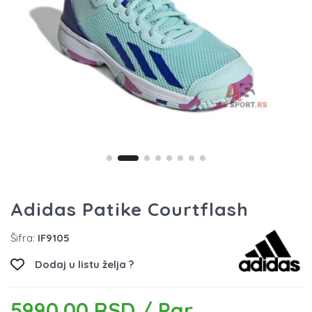
Adidas Patike Courtflash
Šifra:
IF9105
Dodaj u listu želja ?
5990.00 RSD / Par