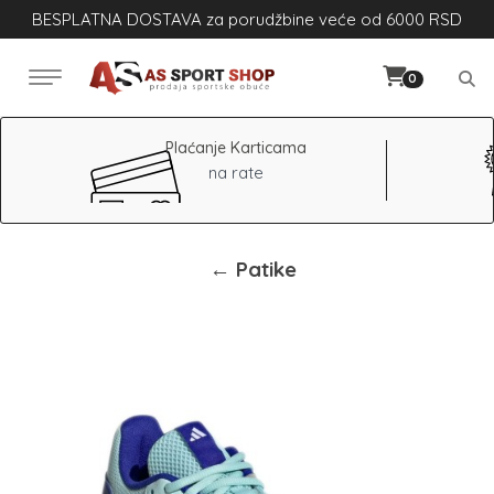
BESPLATNA DOSTAVA za porudžbine veće od 6000 RSD
0
Plaćanje Karticama
na rate
← Patike