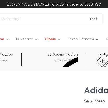
BESPLATNA DOSTAVA za porudžbine veće od 6000 RSD
kne
Dukserice
Cipele
Torbe i Rančevi
Proizvodi
28 Godina Tradicije
ncijom
Sa vama od 1995
Adida
Šifra:
IF3446