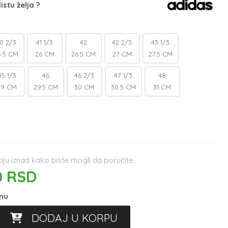
istu želja ?
0 2/3
41 1/3
42
42 2/3
43 1/3
5.5 CM
26 CM
26.5 CM
27 CM
27.5 CM
45 1/3
46
46 2/3
47 1/3
48
29 CM
29.5 CM
30 CM
30.5 CM
31 CM
ju iznad kako biste mogli da poručite.
0 RSD
inu
DODAJ U KORPU