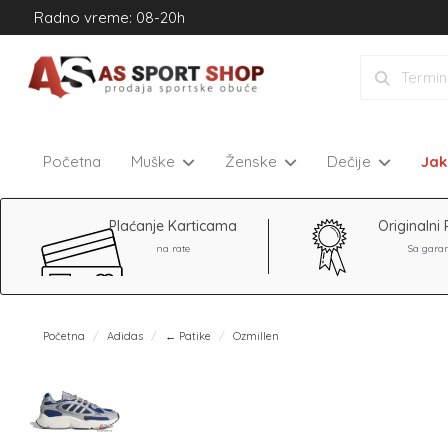
Radno vreme: 08-20h
Početna
Muške
Ženske
Dečije
Ja
Plaćanje Karticama
Originalni 
na rate
Sa gara
Početna
Adidas
← Patike
Ozmillen