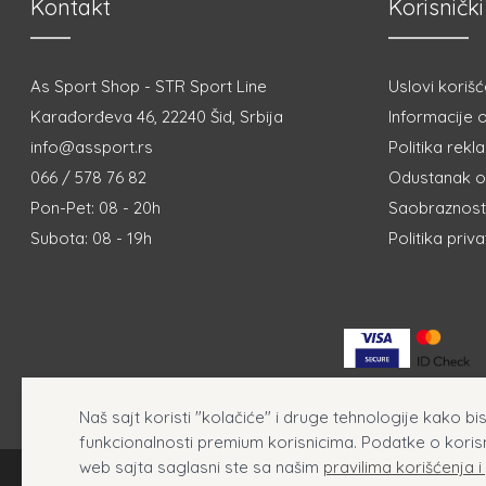
Kontakt
Korisnički
As Sport Shop - STR Sport Line
Uslovi korišć
Karađorđeva 46, 22240 Šid, Srbija
Informacije o
info@assport.rs
Politika rekl
066 / 578 76 82
Odustanak o
Pon-Pet: 08 - 20h
Saobraznost 
Subota: 08 - 19h
Politika priv
Naš sajt koristi "kolačiće" i druge tehnologije kako b
funkcionalnosti premium korisnicima. Podatke o koris
web sajta saglasni ste sa našim
pravilima korišćenja i