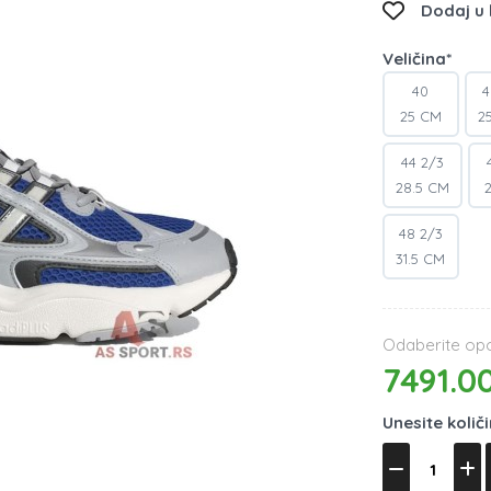
Dodaj u l
Veličina*
40
4
25 CM
2
44 2/3
28.5 CM
48 2/3
31.5 CM
Odaberite opci
7491.0
Unesite količ