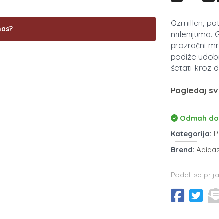
Ozmillen, pa
nas?
milenijuma. 
prozračni m
podiže udob
šetati kroz d
Pogledaj s
Odmah do
Kategorija:
P
Brend:
Adida
Podeli sa prija