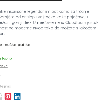
tike inspirisane legendarnim patikama za trčanje
Gornjište od antilop i veštačke kože pojačavaju
režasti gornji deo. U međuvremenu Cloudfoam jastuk
nost na moderne nivoe tako da možete s lakoćom
an.
ve muške patike
stupno
atike
s
teljima