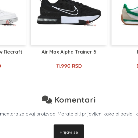
w Recraft
Air Max Alpha Trainer 6
D
11.990 RSD
Komentari
ntara za ovaj proizvod. Morate biti prijavljeni kako bi poslali 
Prijavi se