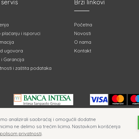
 servis
Brzi linkovi
enja
Početna
 plaćanju i isporuci
Novosti
amacija
O nama
d ugovora
Kontakt
i Garancija
atnosti i zaštita podataka
ismo analizirali saobraćaj i omogućili dodatne
nicima ne delimo sa trećim licima. Nastavkom korišćenja
 polisom privatnosti
.