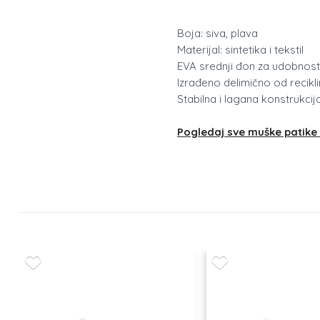
Boja: siva, plava
Materijal: sintetika i tekstil
EVA srednji đon za udobnost i
Izrađeno delimično od recikli
Stabilna i lagana konstrukcij
Pogledaj sve muške patike