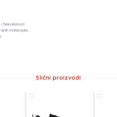
 fleksibilnost
ranih materijala
a
Slični proizvodi