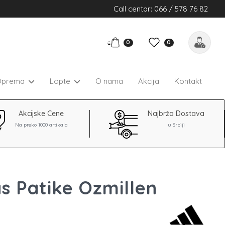
Call centar: 066 / 578 76 82
0
0
Oprema
Lopte
O nama
Akcija
Kontakt
Akcijske Cene
Najbrža Dostava
Na preko 1000 artikala
u Srbiji
s Patike Ozmillen