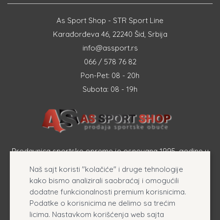
As Sport Shop - STR Sport Line
Karađorđeva 46, 22240 Šid, Srbija
info@assport.rs
066 / 578 76 82
Pon-Pet: 08 - 20h
Subota: 08 - 19h
Prodavnica sportske opreme je osnovana 1995. godine u
Šapcu a osnovna delatnost firme je prodaja sportske
Naš sajt koristi "kolačiće" i druge tehnologije
opreme, originalnih patika i sportske odeće online.
kako bismo analizirali saobraćaj i omogućili
dodatne funkcionalnosti premium korisnicima.
Podatke o korisnicima ne delimo sa trećim
licima. Nastavkom korišćenja web sajta