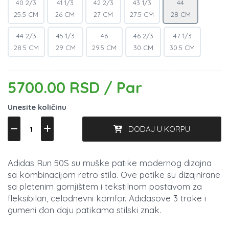
40 2/3
41 1/3
42 2/3
43 1/3
44
25.5 CM
26 CM
27 CM
27.5 CM
28 CM
44 2/3
45 1/3
46
46 2/3
47 1/3
28.5 CM
29 CM
29.5 CM
30 CM
30.5 CM
5700.00 RSD / Par
Unesite količinu
DODAJ U KORPU
Adidas Run 50S su muške patike modernog dizajna
sa kombinacijom retro stila. Ove patike su dizajnirane
sa pletenim gornjištem i tekstilnom postavom za
fleksibilan, celodnevni komfor. Adidasove 3 trake i
gumeni đon daju patikama stilski znak.