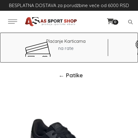
BESPLATNA DOSTAVA za porudžbine veće od 6000 RSD
0
Plaćanje Karticama
na rate
← Patike