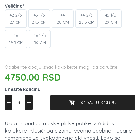
Veličina*
42 2/3
43 1/3
44
44 2/3
45 1/3
27 CM
27.5 CM
28 CM
28.5 CM
29 CM
46
46 2/3
29.5 CM
30 CM
Odaberite opciju iznad kako biste mogli da poručite.
4750.00 RSD
Unesite količinu
DODAJ U KORPU
Urban Court su muške plitke patike iz Adidas
kolekcije. Klasičnog dizajna, veoma udobne i lagane
namenjene za svakodnevne aktivnosti. Lako se