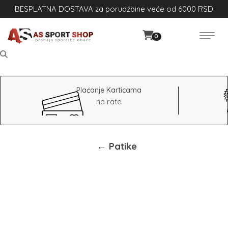
BESPLATNA DOSTAVA za porudžbine veće od 6000 RSD
0
Plaćanje Karticama
na rate
← Patike