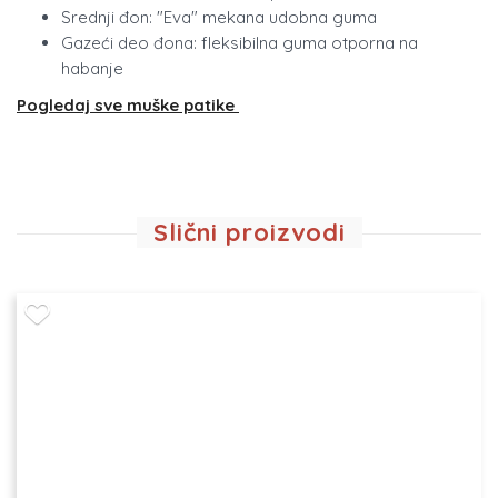
Srednji đon: "Eva" mekana udobna guma
Gazeći deo đona: fleksibilna guma otporna na
habanje
Pogledaj sve muške patike
Slični proizvodi