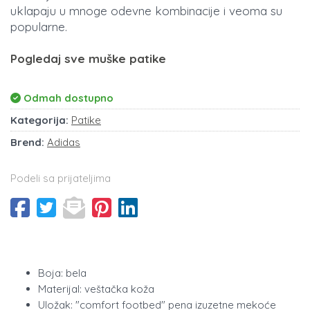
uklapaju u mnoge odevne kombinacije i veoma su
popularne.
Pogledaj sve muške patike
Odmah dostupno
Kategorija:
Patike
Brend:
Adidas
Podeli sa prijateljima
Boja: bela
Materijal: veštačka koža
Uložak: "comfort footbed" pena izuzetne mekoće