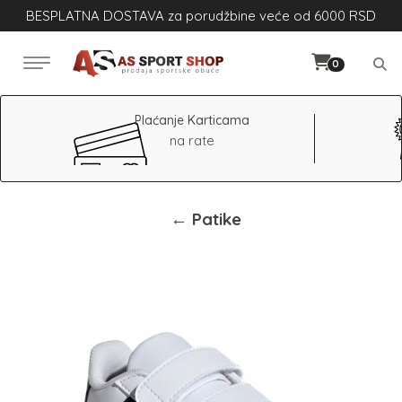
BESPLATNA DOSTAVA za porudžbine veće od 6000 RSD
0
Plaćanje Karticama
na rate
← Patike