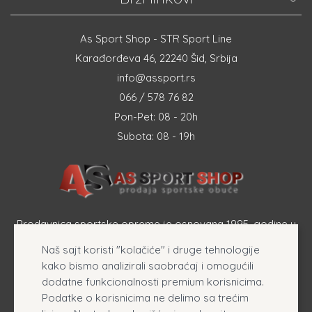
As Sport Shop - STR Sport Line
Karađorđeva 46, 22240 Šid, Srbija
info@assport.rs
066 / 578 76 82
Pon-Pet: 08 - 20h
Subota: 08 - 19h
Prodavnica sportske opreme je osnovana 1995. godine u
Šapcu a osnovna delatnost firme je prodaja sportske
Naš sajt koristi "kolačiće" i druge tehnologije
opreme, originalnih patika i sportske odeće online.
kako bismo analizirali saobraćaj i omogućili
dodatne funkcionalnosti premium korisnicima.
Podatke o korisnicima ne delimo sa trećim