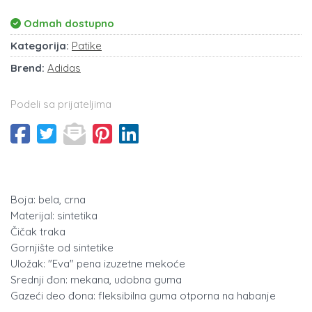
Odmah dostupno
Kategorija:
Patike
Brend:
Adidas
Podeli sa prijateljima
Boja: bela, crna
Materijal: sintetika
Čičak traka
Gornjište od sintetike
Uložak: "Eva" pena izuzetne mekoće
Srednji đon: mekana, udobna guma
Gazeći deo đona: fleksibilna guma otporna na habanje