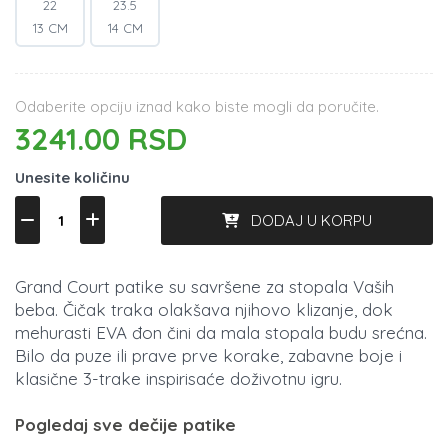
22
23.5
13 CM
14 CM
Odaberite opciju iznad kako biste mogli da poručite.
3241.00 RSD
Unesite količinu
DODAJ U KORPU
Grand Court patike su savršene za stopala Vaših
beba. Čičak traka olakšava njihovo klizanje, dok
mehurasti EVA đon čini da mala stopala budu srećna.
Bilo da puze ili prave prve korake, zabavne boje i
klasične 3-trake inspirisaće doživotnu igru.
Pogledaj sve dečije patike