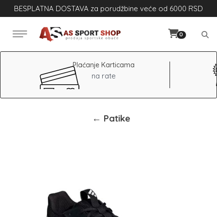
BESPLATNA DOSTAVA za porudžbine veće od 6000 RSD
0
Plaćanje Karticama
na rate
← Patike