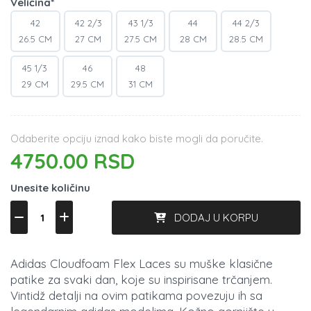
Veličina*
42
42 2/3
43 1/3
44
44 2/3
26.5 CM
27 CM
27.5 CM
28 CM
28.5 CM
45 1/3
46
48
29 CM
29.5 CM
31 CM
Odaberite opciju iznad kako biste mogli da poručite.
4750.00 RSD
Unesite količinu
DODAJ U KORPU
Adidas Cloudfoam Flex Laces su muške klasične
patike za svaki dan, koje su inspirisane trčanjem.
Vintidž detalji na ovim patikama povezuju ih sa