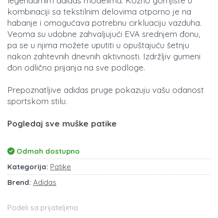
legendarnim adidas modelima. Kožno gornjište u
kombinaciji sa tekstilnim delovima otporno je na
habanje i omogućava potrebnu cirkluaciju vazduha.
Veoma su udobne zahvaljujući EVA srednjem đonu,
pa se u njima možete uputiti u opuštajuću šetnju
nakon zahtevnih dnevnih aktivnosti. Izdržljiv gumeni
đon odlično prijanja na sve podloge.
Prepoznatljive adidas pruge pokazuju vašu odanost
sportskom stilu.
Pogledaj sve muške patike
Odmah dostupno
Kategorija:
Patike
Brend:
Adidas
Podeli sa prijateljima