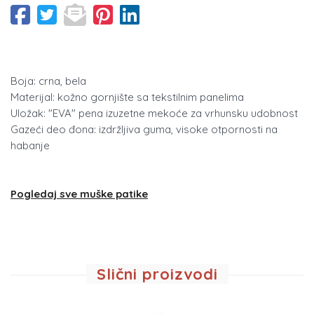
Boja: crna, bela
Materijal: kožno gornjište sa tekstilnim panelima
Uložak: "EVA" pena izuzetne mekoće za vrhunsku udobnost
Gazeći deo đona: izdržljiva guma, visoke otpornosti na
habanje
Pogledaj sve muške patike
Slični proizvodi