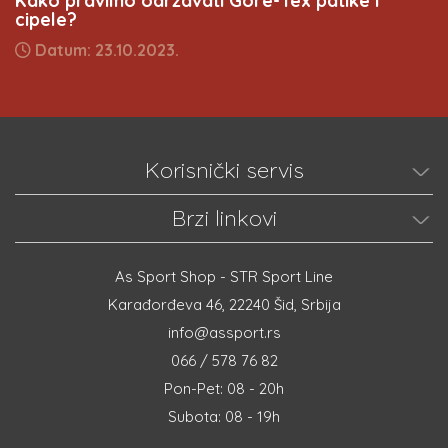
Kako pravilno održavati Gore-Tex patike i
cipele?
Datum: 23.10.2023.
Korisnički servis
Brzi linkovi
As Sport Shop - STR Sport Line
Karađorđeva 46, 22240 Šid, Srbija
info@assport.rs
066 / 578 76 82
Pon-Pet: 08 - 20h
Subota: 08 - 19h