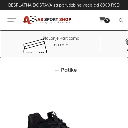
BESPLATNA DOSTAVA za porudžbine veće od 6000 RSD
0
Plaćanje Karticama
na rate
← Patike