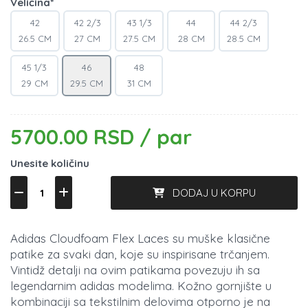
Veličina*
42
42 2/3
43 1/3
44
44 2/3
26.5 CM
27 CM
27.5 CM
28 CM
28.5 CM
45 1/3
46
48
29 CM
29.5 CM
31 CM
5700.00 RSD / par
Unesite količinu
DODAJ U KORPU
Adidas Cloudfoam Flex Laces su muške klasične
patike za svaki dan, koje su inspirisane trčanjem.
Vintidž detalji na ovim patikama povezuju ih sa
legendarnim adidas modelima. Kožno gornjište u
kombinaciji sa tekstilnim delovima otporno je na