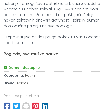
habanje i omogućava potrebnu cirkluaciju vazduha.
Veoma su udobne zahvaljujući EVA srednjem đonu,
pa se u njima možete uputiti u opuštajuću šetnju
nakon zahtevnih dnevnih aktivnosti. Izdržljiv gumeni
đon odlično prijanja na sve podloge.
Prepoznatljive adidas pruge pokazuju vašu odanost
sportskom stilu.
Pogledaj sve muške patike
Odmah dostupno
Kategorija:
Patike
Brend:
Adidas
Podeli sa prijateljima