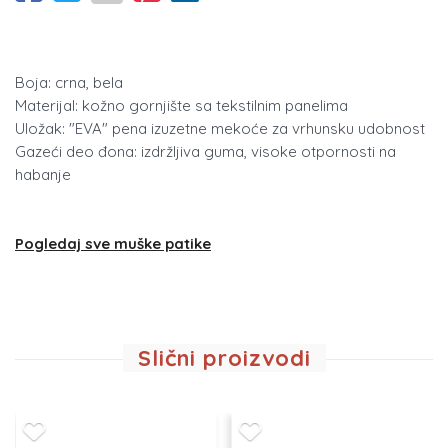
Boja: crna, bela
Materijal: kožno gornjište sa tekstilnim panelima
Uložak: "EVA" pena izuzetne mekoće za vrhunsku udobnost
Gazeći deo đona: izdržljiva guma, visoke otpornosti na
habanje
Pogledaj sve muške patike
Slični proizvodi