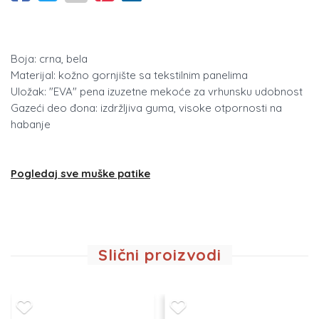
Boja: crna, bela
Materijal: kožno gornjište sa tekstilnim panelima
Uložak: "EVA" pena izuzetne mekoće za vrhunsku udobnost
Gazeći deo đona: izdržljiva guma, visoke otpornosti na
habanje
Pogledaj sve muške patike
Slični proizvodi