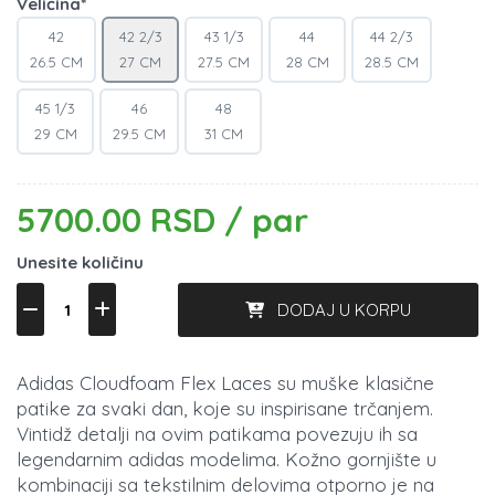
Veličina*
42
42 2/3
43 1/3
44
44 2/3
26.5 CM
27 CM
27.5 CM
28 CM
28.5 CM
45 1/3
46
48
29 CM
29.5 CM
31 CM
5700.00 RSD / par
Unesite količinu
DODAJ U KORPU
Adidas Cloudfoam Flex Laces su muške klasične
patike za svaki dan, koje su inspirisane trčanjem.
Vintidž detalji na ovim patikama povezuju ih sa
legendarnim adidas modelima. Kožno gornjište u
kombinaciji sa tekstilnim delovima otporno je na