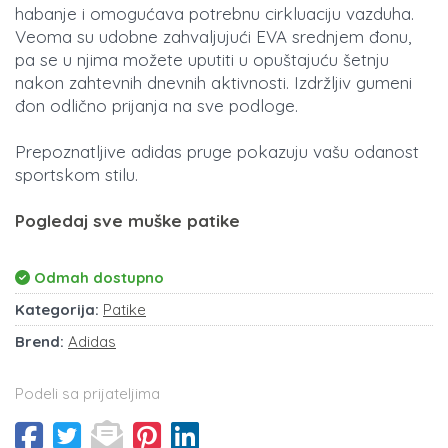
habanje i omogućava potrebnu cirkluaciju vazduha.
Veoma su udobne zahvaljujući EVA srednjem đonu,
pa se u njima možete uputiti u opuštajuću šetnju
nakon zahtevnih dnevnih aktivnosti. Izdržljiv gumeni
đon odlično prijanja na sve podloge.
Prepoznatljive adidas pruge pokazuju vašu odanost
sportskom stilu.
Pogledaj sve muške patike
Odmah dostupno
Kategorija:
Patike
Brend:
Adidas
Podeli sa prijateljima