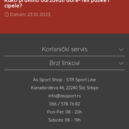
Kako pravilno održavati Gore-Tex patike i
cipele?
Datum: 23.10.2023.
Korisnički servis
Brzi linkovi
As Sport Shop - STR Sport Line
Karađorđeva 46, 22240 Šid, Srbija
info@assport.rs
066 / 578 76 82
Pon-Pet: 08 - 20h
Subota: 08 - 19h