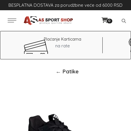
BESPLATNA DOSTAVA za porudžbine veće od 6000 RSD
0
Plaćanje Karticama
na rate
← Patike