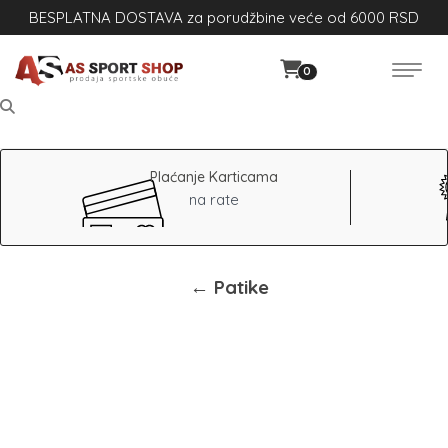
BESPLATNA DOSTAVA za porudžbine veće od 6000 RSD
0
Plaćanje Karticama
na rate
← Patike