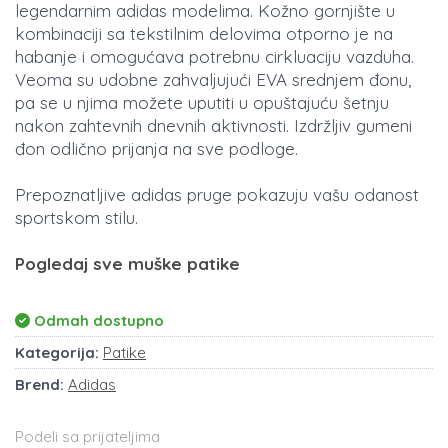
legendarnim adidas modelima. Kožno gornjište u
kombinaciji sa tekstilnim delovima otporno je na
habanje i omogućava potrebnu cirkluaciju vazduha.
Veoma su udobne zahvaljujući EVA srednjem đonu,
pa se u njima možete uputiti u opuštajuću šetnju
nakon zahtevnih dnevnih aktivnosti. Izdržljiv gumeni
đon odlično prijanja na sve podloge.
Prepoznatljive adidas pruge pokazuju vašu odanost
sportskom stilu.
Pogledaj sve muške patike
Odmah dostupno
Kategorija:
Patike
Brend:
Adidas
Podeli sa prijateljima