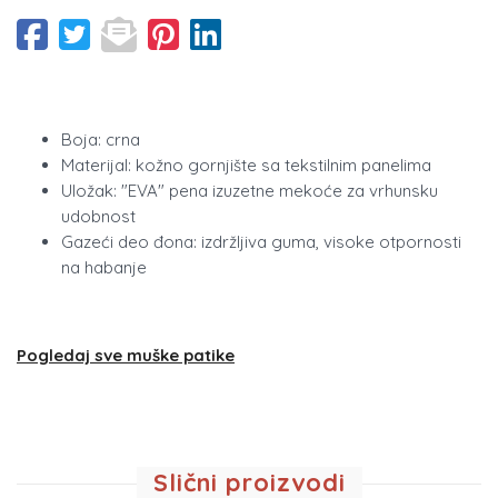
Boja: crna
Materijal: kožno gornjište sa tekstilnim panelima
Uložak: "EVA" pena izuzetne mekoće za vrhunsku
udobnost
Gazeći deo đona: izdržljiva guma, visoke otpornosti
na habanje
Pogledaj sve muške patike
Slični proizvodi