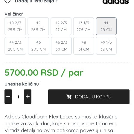
Dodaj u listu želja ?
Veličina*
40 2/3
42
42 2/3
43 1/3
44
25.5 CM
26.5 CM
27 CM
27.5 CM
28 CM
44 2/3
46
46 2/3
48
49 1/3
28.5 CM
29.5 CM
30 CM
31 CM
32 CM
5700.00 RSD / par
Unesite količinu
DODAJ U KORPU
Adidas Cloudfoam Flex Laces su muške klasične
patike za svaki dan, koje su inspirisane trčanjem.
Vintidž detalji na ovim patikama povezuju ih sa