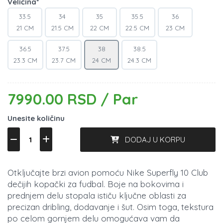
Veličina*
33.5
34
35
35.5
36
21 CM
21.5 CM
22 CM
22.5 CM
23 CM
36.5
37.5
38
38.5
23.3 CM
23.7 CM
24 CM
24.3 CM
7990.00 RSD / Par
Unesite količinu
DODAJ U KORPU
Otključajte brzi avion pomoću Nike Superfly 10 Club
dečijih kopački za fudbal. Boje na bokovima i
prednjem delu stopala ističu ključne oblasti za
precizan dribling, dodavanje i šut. Osim toga, tekstura
po celom gornjem delu omogućava vam da