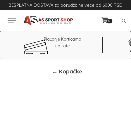
BESPLATNA DOSTAVA za porudžbine veće od 6000 RSD
0
Plaćanje Karticama
na rate
← Kopačke