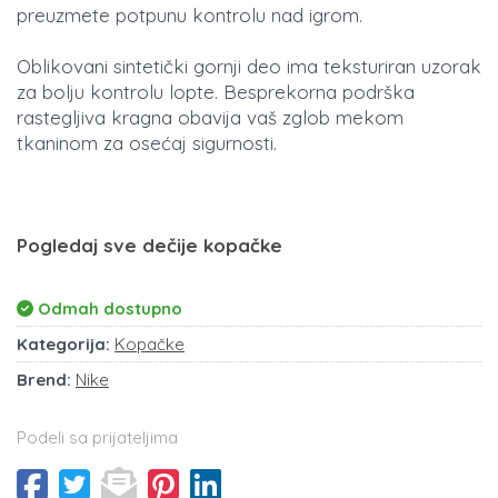
preuzmete potpunu kontrolu nad igrom.
Oblikovani sintetički gornji deo ima teksturiran uzorak
za bolju kontrolu lopte. Besprekorna podrška
rastegljiva kragna obavija vaš zglob mekom
tkaninom za osećaj sigurnosti.
Pogledaj sve dečije kopačke
Odmah dostupno
Kategorija:
Kopačke
Brend:
Nike
Podeli sa prijateljima