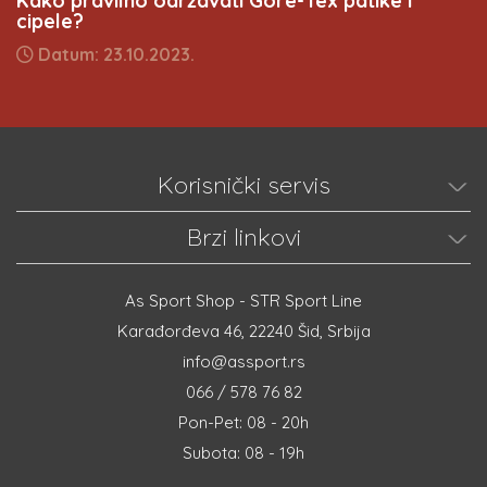
Kako pravilno održavati Gore-Tex patike i
cipele?
Datum: 23.10.2023.
Korisnički servis
Brzi linkovi
As Sport Shop - STR Sport Line
Karađorđeva 46, 22240 Šid, Srbija
info@assport.rs
066 / 578 76 82
Pon-Pet: 08 - 20h
Subota: 08 - 19h