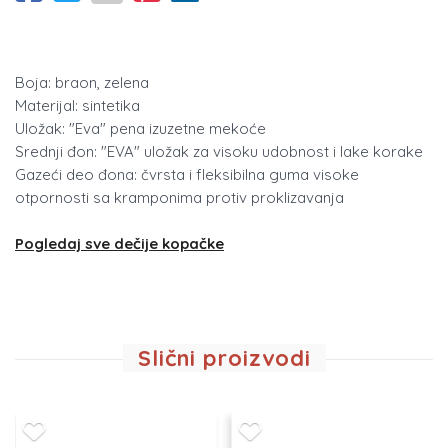
Boja: braon, zelena
Materijal: sintetika
Uložak: "Eva" pena izuzetne mekoće
Srednji đon: "EVA" uložak za visoku udobnost i lake korake
Gazeći deo đona: čvrsta i fleksibilna guma visoke
otpornosti sa kramponima protiv proklizavanja
Pogledaj sve dečije kopačke
Slični proizvodi