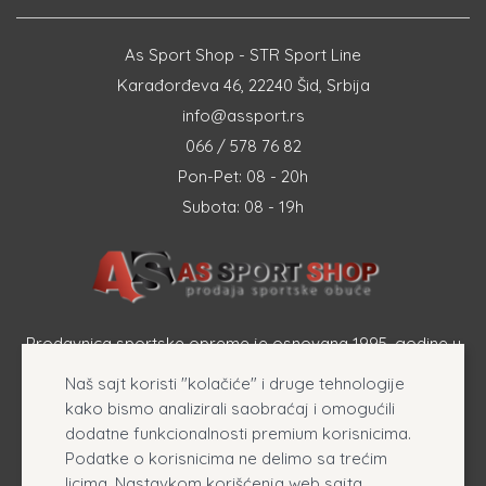
As Sport Shop - STR Sport Line
Karađorđeva 46, 22240 Šid, Srbija
info@assport.rs
066 / 578 76 82
Pon-Pet: 08 - 20h
Subota: 08 - 19h
Prodavnica sportske opreme je osnovana 1995. godine u
Šapcu a osnovna delatnost firme je prodaja sportske
Naš sajt koristi "kolačiće" i druge tehnologije
opreme, originalnih patika i sportske odeće online.
kako bismo analizirali saobraćaj i omogućili
dodatne funkcionalnosti premium korisnicima.
Podatke o korisnicima ne delimo sa trećim
licima. Nastavkom korišćenja web sajta