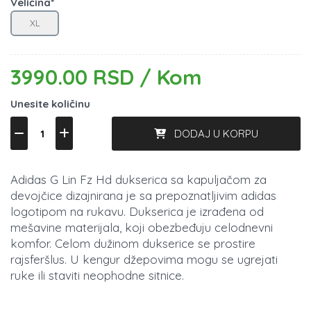
Veličina*
XL
3990.00 RSD / Kom
Unesite količinu
DODAJ U KORPU
Adidas G Lin Fz Hd dukserica sa kapuljačom za
devojčice dizajnirana je sa prepoznatljivim adidas
logotipom na rukavu. Dukserica je izrađena od
mešavine materijala, koji obezbeđuju celodnevni
komfor. Celom dužinom dukserice se prostire
rajsferšlus. U kengur džepovima mogu se ugrejati
ruke ili staviti neophodne sitnice.