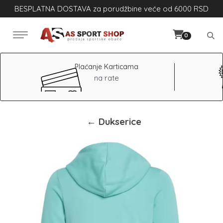
BESPLATNA DOSTAVA za porudžbine veće od 6000 RSD
0
Plaćanje Karticama
na rate
← Dukserice