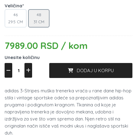
Veličina*
46
48
29.5 CM
31 CM
7989.00 RSD / kom
Unesite količinu
DODAJ U KORPU
adidas 3-Stripes muška trenerka vraća u rane dane hip-hop
stila i vintage sportske odeće sa prepoznatljivim adidas
prugama i podignutom kragnom. Tkanina od koje je
napravljena trenerka je dovoljno mekana, udobna i
izdržljiva za sve što vam sprema dan. Njen retro stil na
originalan način ističe vaš modni ukus i naglašava sportski
duh.