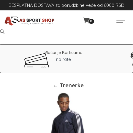
BESPLATNA DOSTAVA za porudžbine veće od 6000 RSD
0
Plaćanje Karticama
na rate
← Trenerke