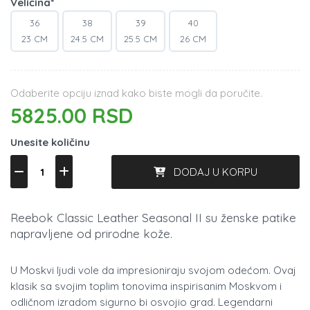
Veličina*
36
38
39
40
23 CM
24.5 CM
25.5 CM
26 CM
Odaberite opciju iznad kako biste mogli da poručite.
5825.00 RSD
Unesite količinu
DODAJ U KORPU
Reebok Classic Leather Seasonal II su ženske patike
napravljene od prirodne kože.
U Moskvi ljudi vole da impresioniraju svojom odećom. Ovaj
klasik sa svojim toplim tonovima inspirisanim Moskvom i
odličnom izradom sigurno bi osvojio grad. Legendarni