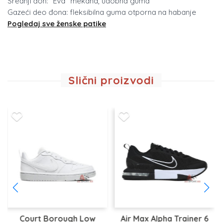
Srednji đon: "Eva" mekana, udobna guma
Gazeći deo đona: fleksibilna guma otporna na habanje
Pogledaj sve ženske patike
Slični proizvodi
Court Borough Low
Air Max Alpha Trainer 6