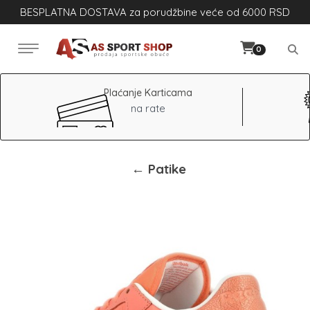
BESPLATNA DOSTAVA za porudžbine veće od 6000 RSD
0
Plaćanje Karticama
na rate
← Patike