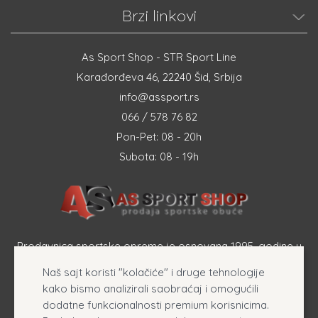
Brzi linkovi
As Sport Shop - STR Sport Line
Karađorđeva 46, 22240 Šid, Srbija
info@assport.rs
066 / 578 76 82
Pon-Pet: 08 - 20h
Subota: 08 - 19h
Prodavnica sportske opreme je osnovana 1995. godine u
Šapcu a osnovna delatnost firme je prodaja sportske
Naš sajt koristi "kolačiće" i druge tehnologije
opreme, originalnih patika i sportske odeće online.
kako bismo analizirali saobraćaj i omogućili
dodatne funkcionalnosti premium korisnicima.