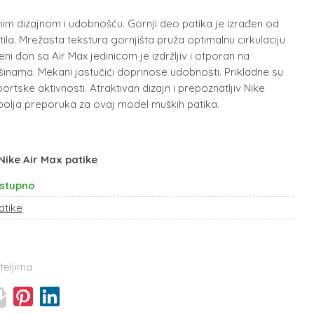
nim dizajnom i udobnošću. Gornji deo patika je izrađen od
stila. Mrežasta tekstura gornjišta pruža optimalnu cirkulaciju
i đon sa Air Max jedinicom je izdržljiv i otporan na
ršinama. Mekani jastučići doprinose udobnosti. Prikladne su
ortske aktivnosti. Atraktivan dizajn i prepoznatljiv Nike
jbolja preporuka za ovaj model muških patika.
Nike Air Max patike
stupno
atike
teljima