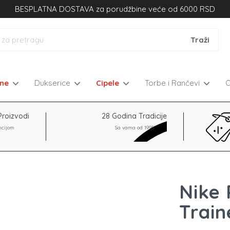
BESPLATNA DOSTAVA za porudžbine veće od 6000 RSD
kne
Dukserice
Cipele
Torbe i Rančevi
Proizvodi
28 Godina Tradicije
ncijom
Sa vama od 1995
Nike 
Train