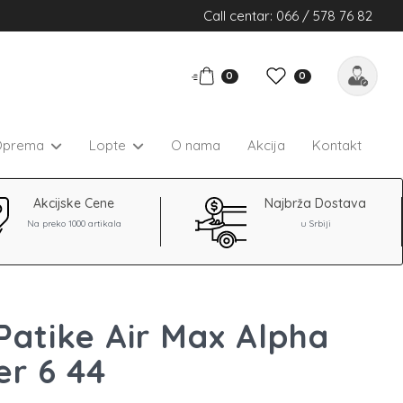
Call centar: 066 / 578 76 82
0
0
Oprema
Lopte
O nama
Akcija
Kontakt
Akcijske Cene
Najbrža Dostava
Na preko 1000 artikala
u Srbiji
Patike Air Max Alpha
er 6 44