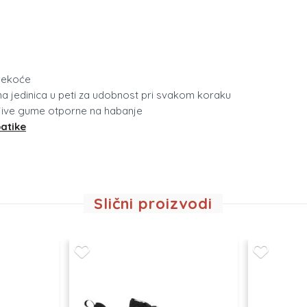
 mekoće
šna jedinica u peti za udobnost pri svakom koraku
ljive gume otporne na habanje
patike
Slični proizvodi