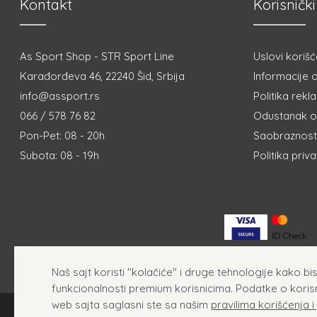
Kontakt
Korisnički
As Sport Shop - STR Sport Line
Uslovi korišć
Karađorđeva 46, 22240 Šid, Srbija
Informacije o
info@assport.rs
Politika rekl
066 / 578 76 82
Odustanak o
Pon-Pet: 08 - 20h
Saobraznost 
Subota: 08 - 19h
Politika priv
Naš sajt koristi "kolačiće" i druge tehnologije kako b
funkcionalnosti premium korisnicima. Podatke o koris
web sajta saglasni ste sa našim
pravilima korišćenja i