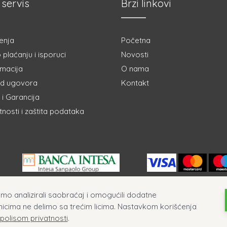
 servis
Brzi linkovi
enja
Početna
 plaćanju i isporuci
Novosti
amacija
O nama
d ugovora
Kontakt
i Garancija
atnosti i zaštita podataka
ismo analizirali saobraćaj i omogućili dodatne
nicima ne delimo sa trećim licima. Nastavkom korišćenja
 polisom privatnosti
.