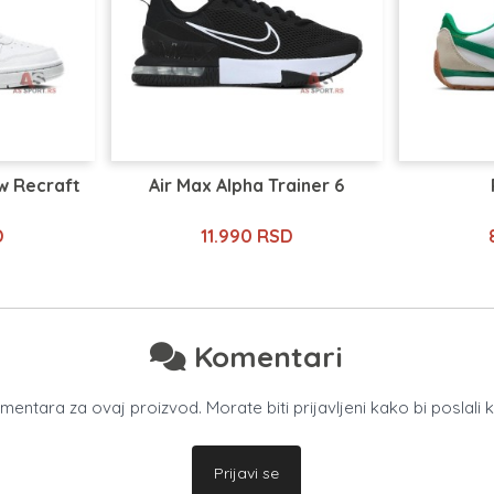
w Recraft
Air Max Alpha Trainer 6
D
11.990 RSD
Komentari
ntara za ovaj proizvod. Morate biti prijavljeni kako bi poslali 
Prijavi se