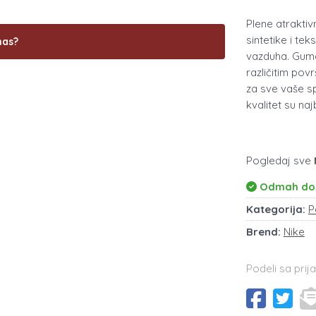
Plene atraktiv
sintetike i tek
nas?
vazduha. Gumen
različitim pov
za sve vaše sp
kvalitet su na
Pogledaj sve
Odmah do
Kategorija:
P
Brend:
Nike
Podeli sa prija