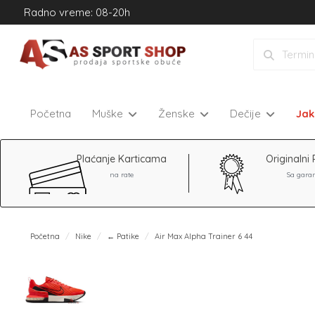
Radno vreme: 08-20h
Početna
Muške
Ženske
Dečije
Ja
Plaćanje Karticama
Originalni 
na rate
Sa gara
Početna
Nike
← Patike
Air Max Alpha Trainer 6 44