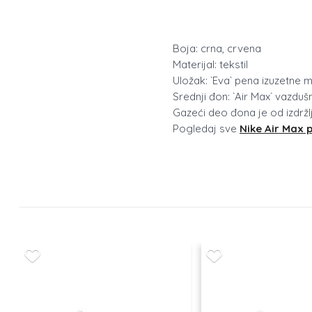
Boja: crna, crvena
Materijal: tekstil
Uložak: `Eva` pena izuzetne
Srednji đon: `Air Max` vazdu
Gazeći deo đona je od izdrž
Pogledaj sve
Nike Air Max 