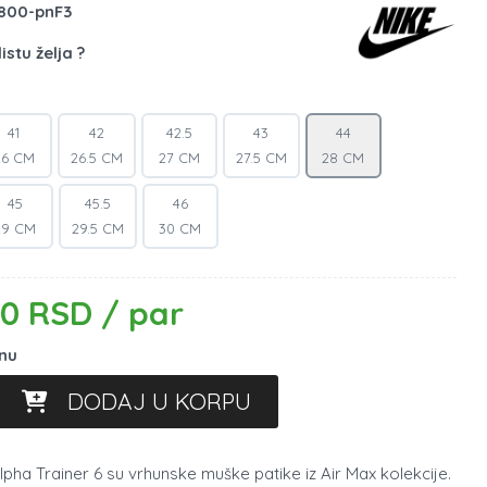
800-pnF3
istu želja ?
41
42
42.5
43
44
26 CM
26.5 CM
27 CM
27.5 CM
28 CM
45
45.5
46
29 CM
29.5 CM
30 CM
00 RSD / par
inu
DODAJ U KORPU
lpha Trainer 6 su vrhunske muške patike iz Air Max kolekcije.