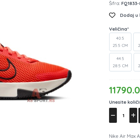
Šifra:
FQ1833-
Dodaj u l
Veličina*
40.5
25.5 CM
44.5
28.5 CM
11790.
Unesite količ
Nike Air Max A