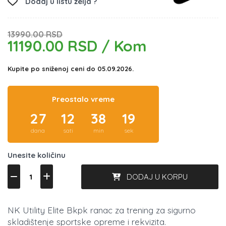
Dodaj u listu želja ?
13990.00 RSD
11190.00 RSD / Kom
Kupite po sniženoj ceni do 05.09.2026.
Preostalo vreme
27
12
38
18
dana
sati
min
sek
Unesite količinu
DODAJ U KORPU
NK Utility Elite Bkpk ranac za trening za sigurno
skladištenje sportske opreme i rekvizita.