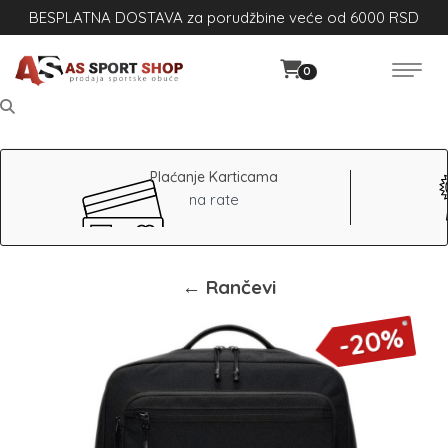
BESPLATNA DOSTAVA za porudžbine veće od 6000 RSD
0
Plaćanje Karticama
na rate
← Rančevi
-20%