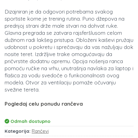
Dizajniran je da odgovori potrebama svakog
sportiste kome je trening rutina. Puno džepova na
prednjoj strani drže male stvari na dohvat ruke.
Glavna pregrada se zatvara rajsferšlusom celom
dužinom radi lakšeg pristupa. Obloženi kaiševi pružaju
udobnost u pokretu i sprečavaju da vas nažuljaju dok
nosite teret. Izdržljive trake omogućavaju da
pričvrstite dodatnu opremu. Opcija nošenja ranca
pomoću ručke na vrhu, unutrašnja navlaka za laptop i
flašica za vodu svedoče o funkcionalnosti ovog
modela. Otvor za ventilaciju pomaže očuvanju
svežine tereta.
Pogledaj celu ponudu rančeva
Odmah dostupno
Kategorija:
Rančevi