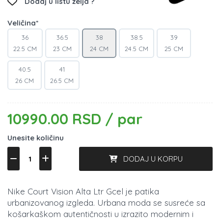
Dodaj u listu želja ?
Veličina*
36
36.5
38
38.5
39
22.5 CM
23 CM
24 CM
24.5 CM
25 CM
40.5
41
26 CM
26.5 CM
10990.00 RSD / par
Unesite količinu
DODAJ U KORPU
Nike Court Vision Alta Ltr Gcel je patika
urbanizovanog izgleda. Urbana moda se susreće sa
košarkaškom autentičnosti u izrazito modernim i