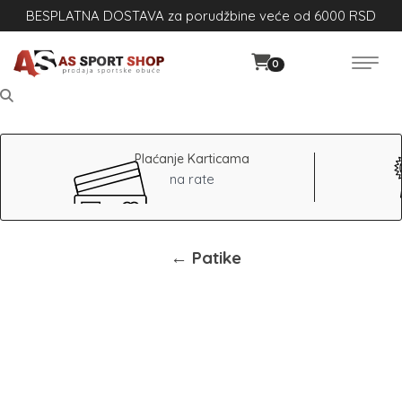
BESPLATNA DOSTAVA za porudžbine veće od 6000 RSD
0
Plaćanje Karticama
na rate
← Patike