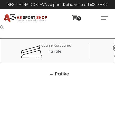
BESPLATNA DOSTAVA za porudžbine veće od 6000 RSD
0
Plaćanje Karticama
na rate
← Patike