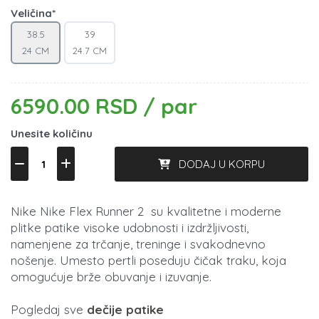
Veličina*
38.5
39
24 CM
24.7 CM
6590.00 RSD / par
Unesite količinu
DODAJ U KORPU
Nike Nike Flex Runner 2 su kvalitetne i moderne
plitke patike visoke udobnosti i izdržljivosti,
namenjene za trčanje, treninge i svakodnevno
nošenje. Umesto pertli poseduju čičak traku, koja
omogućuje brže obuvanje i izuvanje.
Pogledaj sve
dečije patike