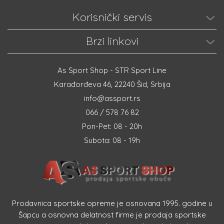
Korisnički servis
Brzi linkovi
As Sport Shop - STR Sport Line
Karađorđeva 46, 22240 Šid, Srbija
info@assport.rs
066 / 578 76 82
Pon-Pet: 08 - 20h
Subota: 08 - 19h
Prodavnica sportske opreme je osnovana 1995. godine u
Šapcu a osnovna delatnost firme je prodaja sportske