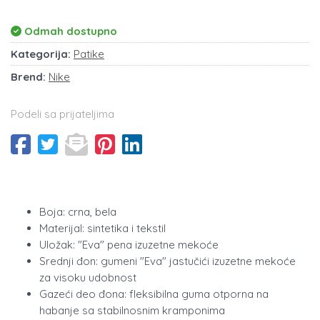
Odmah dostupno
Kategorija:
Patike
Brend:
Nike
Podeli sa prijateljima
Boja: crna, bela
Materijal: sintetika i tekstil
Uložak: "Eva" pena izuzetne mekoće
Srednji đon: gumeni "Eva" jastučići izuzetne mekoće
za visoku udobnost
Gazeći deo đona: fleksibilna guma otporna na
habanje sa stabilnosnim kramponima