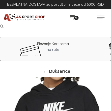
BESPLATNA DOSTAVA za porudžbine veće od 6000 RSD
0
Plaćanje Karticama
na rate
← Dukserice