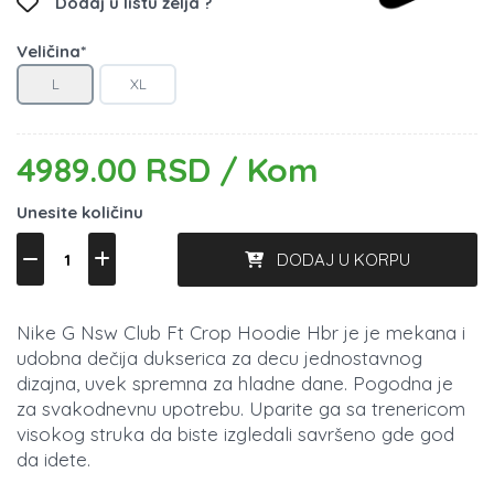
Dodaj u listu želja ?
Veličina*
L
XL
4989.00 RSD / Kom
Unesite količinu
DODAJ U KORPU
Nike G Nsw Club Ft Crop Hoodie Hbr je je mekana i
udobna dečija dukserica za decu jednostavnog
dizajna, uvek spremna za hladne dane. Pogodna je
za svakodnevnu upotrebu. Uparite ga sa trenericom
visokog struka da biste izgledali savršeno gde god
da idete.