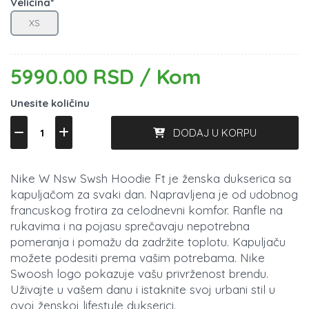
Veličina*
XS
5990.00 RSD / Kom
Unesite količinu
DODAJ U KORPU
Nike W Nsw Swsh Hoodie Ft je ženska dukserica sa
kapuljačom za svaki dan. Napravljena je od udobnog
francuskog frotira za celodnevni komfor. Ranfle na
rukavima i na pojasu sprečavaju nepotrebna
pomeranja i pomažu da zadržite toplotu. Kapuljaču
možete podesiti prema vašim potrebama. Nike
Swoosh logo pokazuje vašu privrženost brendu.
Uživajte u vašem danu i istaknite svoj urbani stil u
ovoj ženskoj lifestyle dukserici.