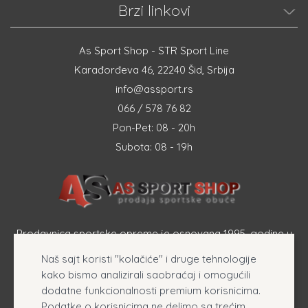
Brzi linkovi
As Sport Shop - STR Sport Line
Karađorđeva 46, 22240 Šid, Srbija
info@assport.rs
066 / 578 76 82
Pon-Pet: 08 - 20h
Subota: 08 - 19h
Prodavnica sportske opreme je osnovana 1995. godine u
Šapcu a osnovna delatnost firme je prodaja sportske
Naš sajt koristi "kolačiće" i druge tehnologije
opreme, originalnih patika i sportske odeće online.
kako bismo analizirali saobraćaj i omogućili
dodatne funkcionalnosti premium korisnicima.
Podatke o korisnicima ne delimo sa trećim