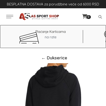
BESPLATNA DOSTAVA za porudžbine veće od 6000 RSD
0
Plaćanje Karticama
na rate
← Dukserice