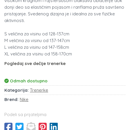
visokom kragnom i rajsferšlusom olakšava oblačenje dok
donji deo sa elastičnim pojasom i ranflama pruža savršeno
pristajanje. Svedenog dizajna je i idealna za sve fizičke
aktivnosti.
S veličina za visinu od 128-137cm
M veličina za visinu od 137-147cm
L veličina za visinu od 147-158cm
XL veličina za visinu od 158-170cm
Pogledaj sve dečije trenerke
Odmah dostupno
Kategorija:
Trenerke
Brend:
Nike
Podeli sa prijateljima