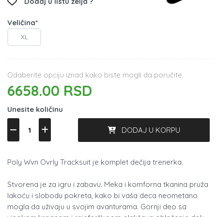
Dodaj u listu želja ?
Veličina*
XL
Odaberite opciju iznad kako biste mogli da poručite.
6658.00 RSD
Unesite količinu
DODAJ U KORPU
Poly Wvn Ovrly Tracksuit je komplet dečija trenerka.
Stvorena je za igru i zabavu. Meka i komforna tkanina pruža
lakoću i slobodu pokreta, kako bi vaša deca neometano
mogla da uživaju u svojim avanturama. Gornji deo sa