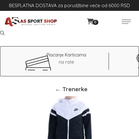
BESPLATNA DOSTAVA za porudžbine veće od 6000 RSD
0
Plaćanje Karticama
na rate
← Trenerke