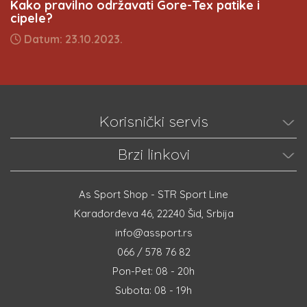
Kako pravilno održavati Gore-Tex patike i
cipele?
Datum: 23.10.2023.
Korisnički servis
Brzi linkovi
As Sport Shop - STR Sport Line
Karađorđeva 46, 22240 Šid, Srbija
info@assport.rs
066 / 578 76 82
Pon-Pet: 08 - 20h
Subota: 08 - 19h