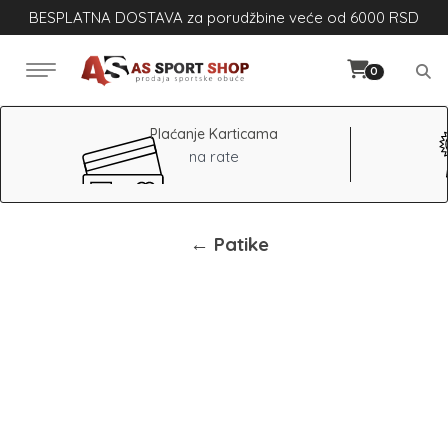
BESPLATNA DOSTAVA za porudžbine veće od 6000 RSD
0
Plaćanje Karticama
na rate
← Patike