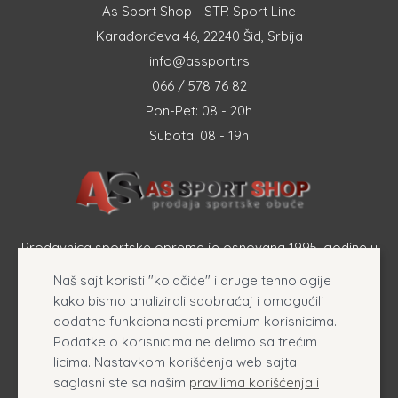
As Sport Shop - STR Sport Line
Karađorđeva 46, 22240 Šid, Srbija
info@assport.rs
066 / 578 76 82
Pon-Pet: 08 - 20h
Subota: 08 - 19h
Prodavnica sportske opreme je osnovana 1995. godine u
Šapcu a osnovna delatnost firme je prodaja sportske
Naš sajt koristi "kolačiće" i druge tehnologije
opreme, originalnih patika i sportske odeće online.
kako bismo analizirali saobraćaj i omogućili
dodatne funkcionalnosti premium korisnicima.
Podatke o korisnicima ne delimo sa trećim
licima. Nastavkom korišćenja web sajta
saglasni ste sa našim
pravilima korišćenja i