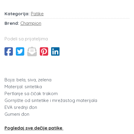
Kategorija:
Patike
Brend:
Champion
Podeli sa prijateljima
Boja: bela, siva, zelena
Materijal: sintetika
Pertlanje sa čičak trakom
Gornjište od sintetike i mrežastog materijala
EVA srednji đon
Gumeni đon
Pogledaj sve dečije patike