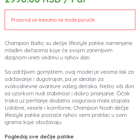
Proizvod se trenutno ne može poručiti.
Champion Baltic su dečije lifestyle patike namenjene
mlađim dečacima koje će svojim zanimljivim
dizajnom uneti vedrinu u njihov dan.
Sa izdržljivim gornjištem, ovaj model je veoma lak za
održavanje i dugotrajan, pa je idealan za
svakodnevne avanture vašeg dečaka. Nešto viši đon
sa uzorkom nudi stabilnost i dobro prianjanje. Čičak
traka uz pertlanje dodatno osigurava mala stopala.
Udobne, vesele i komforne, Champion Noah dečije
lifestyle patike postaće njihov verni pratilac u svim
igrama koje obožavaju.
Pogledaj sve dečije patike