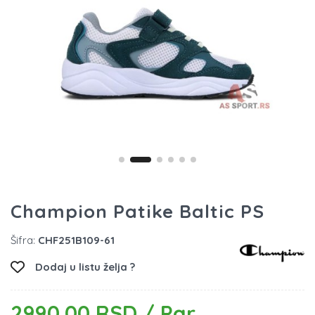
Champion Patike Baltic PS
Šifra:
CHF251B109-61
Dodaj u listu želja ?
2990.00 RSD / Par