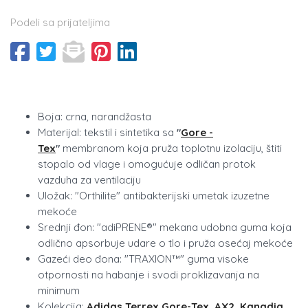
Podeli sa prijateljima
Boja: crna, narandžasta
Materijal: tekstil i sintetika sa
"
Gore -
Tex
"
membranom koja pruža toplotnu izolaciju, štiti
stopalo od vlage i omogućuje odličan protok
vazduha za ventilaciju
Uložak: "Orthilite" antibakterijski umetak izuzetne
mekoće
Srednji đon: "adiPRENE®" mekana udobna guma koja
odlično apsorbuje udare o tlo i pruža osećaj mekoće
Gazeći deo đona: "TRAXION™" guma visoke
otpornosti na habanje i svodi proklizavanja na
minimum
Kolekcija:
Adidas Terrex Gore-Tex, AX2, Kanadia