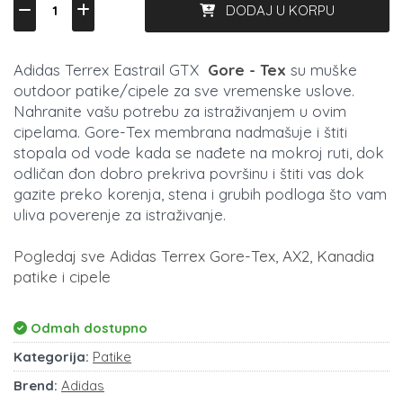
DODAJ U KORPU
Adidas Terrex Eastrail GTX
Gore - Tex
su muške
outdoor patike/cipele za sve vremenske uslove.
Nahranite vašu potrebu za istraživanjem u ovim
cipelama. Gore-Tex membrana nadmašuje i štiti
stopala od vode kada se nađete na mokroj ruti, dok
odličan đon dobro prekriva površinu i štiti vas dok
gazite preko korenja, stena i grubih podloga što vam
uliva poverenje za istraživanje.
Pogledaj sve Adidas Terrex Gore-Tex, AX2, Kanadia
patike i cipele
Odmah dostupno
Kategorija:
Patike
Brend:
Adidas