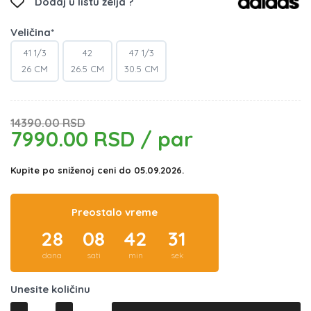
Dodaj u listu želja ?
Veličina*
41 1/3
42
47 1/3
26 CM
26.5 CM
30.5 CM
14390.00 RSD
7990.00 RSD / par
Kupite po sniženoj ceni do 05.09.2026.
Preostalo vreme
28
08
42
31
dana
sati
min
sek
Unesite količinu