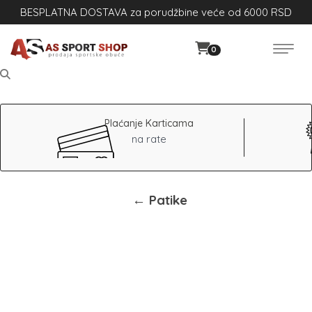
BESPLATNA DOSTAVA za porudžbine veće od 6000 RSD
0
Plaćanje Karticama
na rate
← Patike