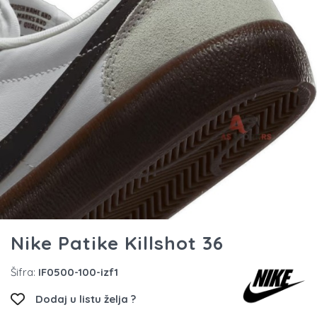
Nike Patike Killshot 36
Šifra:
IF0500-100-izf1
Dodaj u listu želja ?