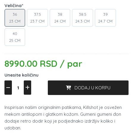
Veličina*
36
37.5
38
38.5
39
23 CM
23.7 CM
24 CM
24.3 CM
24.7 CM
40
25 CM
8990.00 RSD / par
Unesite količinu
DODAJ U KORPU
Inspirisan našim originalnim patikama, Killshot je osvežen
mekom antilopom i glatkom kožom. Gumeni gumeni đon
dodaje retro dodir koji je podjednako izdržljiv koliko i
udoban.