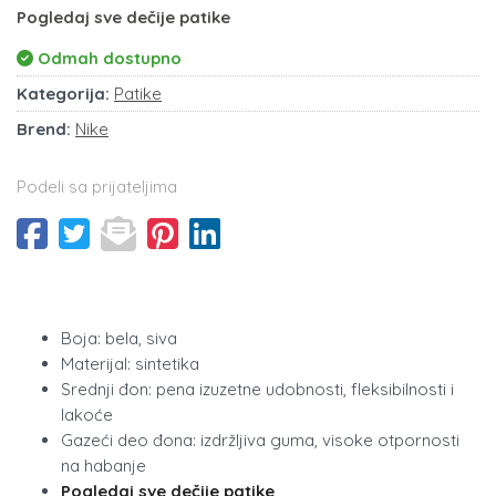
Pogledaj sve dečije patike
Odmah dostupno
Kategorija:
Patike
Brend:
Nike
Podeli sa prijateljima
Boja: bela, siva
Materijal: sintetika
Srednji đon: pena izuzetne udobnosti, fleksibilnosti i
lakoće
Gazeći deo đona: izdržljiva guma, visoke otpornosti
na habanje
Pogledaj sve dečije patike