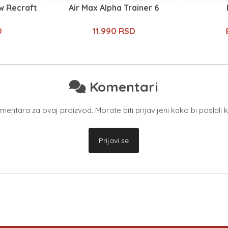
w Recraft
Air Max Alpha Trainer 6
D
11.990 RSD
Komentari
ntara za ovaj proizvod. Morate biti prijavljeni kako bi poslali 
Prijavi se