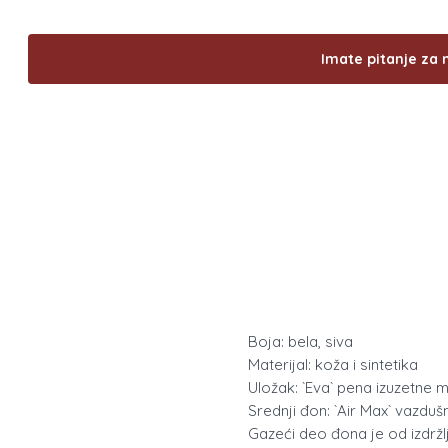
Imate pitanje za 
Boja: bela, siva
Materijal: koža i sintetika
Uložak: `Eva` pena izuzetne
Srednji đon: `Air Max` vazdu
Gazeći deo đona je od izdrž