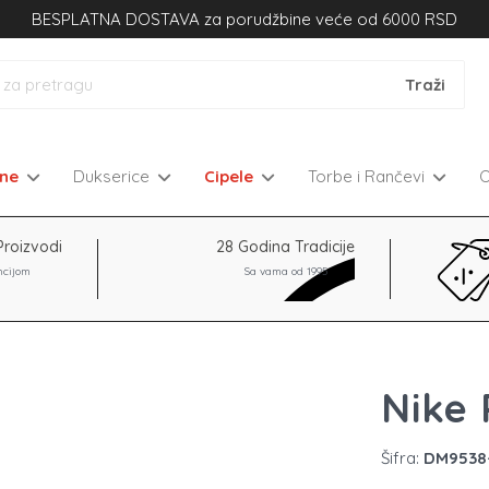
BESPLATNA DOSTAVA za porudžbine veće od 6000 RSD
kne
Dukserice
Cipele
Torbe i Rančevi
Proizvodi
28 Godina Tradicije
ncijom
Sa vama od 1995
Nike 
Šifra:
DM9538