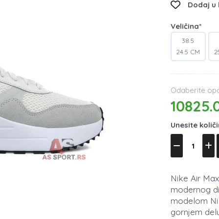
Dodaj u l
Veličina*
38.5
24.5 CM
2
Odaberite opci
10825.
Unesite količ
Nike Air Max
modernog diz
modelom Nike
gornjem delu