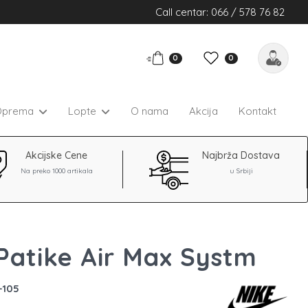
Call centar: 066 / 578 76 82
0
0
Oprema
Lopte
O nama
Akcija
Kontakt
Akcijske Cene
Najbrža Dostava
Na preko 1000 artikala
u Srbiji
Patike Air Max Systm
-105