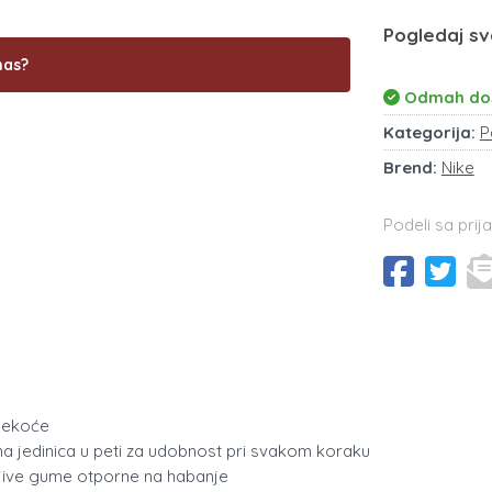
Pogledaj sv
nas?
Odmah do
Kategorija:
P
Brend:
Nike
Podeli sa prija
 mekoće
šna jedinica u peti za udobnost pri svakom koraku
ljive gume otporne na habanje