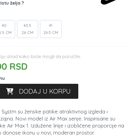
istu želja ?
40
40.5
41
5.5 CM
26 CM
26.5 CM
ju iznad kako biste mogli da poručite.
00 RSD
inu
DODAJ U KORPU
 Systm su ženske patike atraktivnog izgleda i
ajna. Novi model iz Air Max serije. Inspirisane su
 Air Max 1. Izdužene linije i izobličene proporcije na
 donose ikonu u novi, moderan prostor.