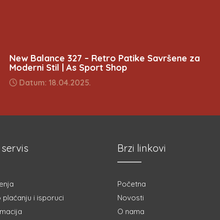
New Balance 327 – Retro Patike Savršene za
Moderni Stil | As Sport Shop
Datum: 18.04.2025.
 servis
Brzi linkovi
enja
Početna
 plaćanju i isporuci
Novosti
amacija
O nama