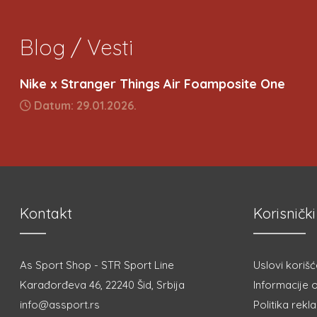
Blog / Vesti
Nike x Stranger Things Air Foamposite One
Datum: 29.01.2026.
Kontakt
Korisnički
As Sport Shop - STR Sport Line
Uslovi korišć
Karađorđeva 46, 22240 Šid, Srbija
Informacije o
info@assport.rs
Politika rekl