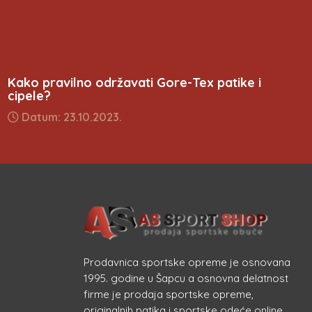
Kako pravilno održavati Gore-Tex patike i
cipele?
Datum: 23.10.2023.
Prodavnica sportske opreme je osnovana
1995. godine u Šapcu a osnovna delatnost
firme je prodaja sportske opreme,
originalnih patika i sportske odeće online.