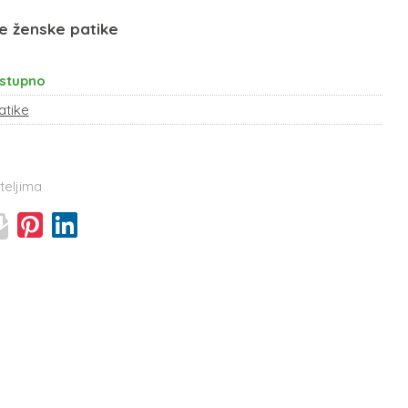
e ženske patike
stupno
atike
teljima