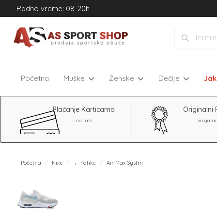
Radno vreme: 08-20h
Početna
Muške
Ženske
Dečije
Ja
Plaćanje Karticama
Originalni 
na rate
Sa gara
Početna
Nike
← Patike
Air Max Systm