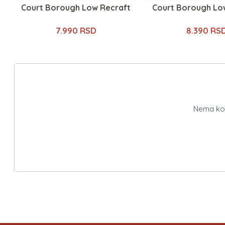
Court Borough Low Recraft
Court Borough Lo
7.990 RSD
8.390 RS
Nema kome