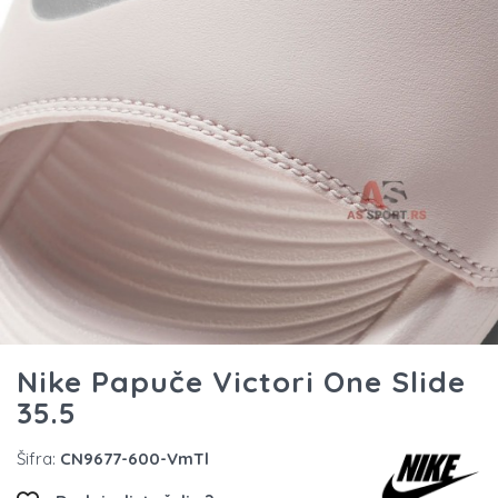
Nike Papuče Victori One Slide
35.5
Šifra:
CN9677-600-VmTl