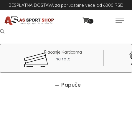
BESPLATNA DOSTAVA za porudžbine veće od 6000 RSD
0
Plaćanje Karticama
na rate
← Papuče