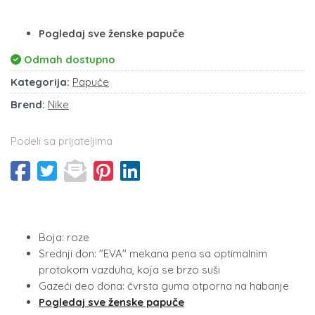
Pogledaj sve ženske papuče
Odmah dostupno
Kategorija:
Papuče
Brend:
Nike
Podeli sa prijateljima
Boja: roze
Srednji đon: "EVA" mekana pena sa optimalnim
protokom vazduha, koja se brzo suši
Gazeći deo đona: čvrsta guma otporna na habanje
Pogledaj sve ženske papuče