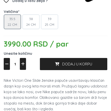
Dodaj u listu želja ?
Veličina*
35.5
38
39
22 CM
24 CM
25 CM
3990.00 RSD / par
Unesite količinu
DODAJ U KORPU
Nike Victori One Slide ženske papuče usavršavaju klasičan
dizajn koji ovog leta moraš imati. Pružajući laganu udobnost
koja se lako nosi, ove Nike papuče sadrže novu, lakšu penu
koja donosi komfor. Oblikovano gazište sa šarom drži tvoje
stopalo na mestu, dok široka gornja traka daje dobar
osećaj, baš kao što i izgleda.