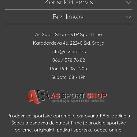
Korisnički servis
Brzi linkovi
As Sport Shop - STR Sport Line
Karađorđeva 46, 22240 Šid, Srbija
info@assport.rs
066 / 578 76 82
Pon-Pet: 08 - 20h
Subota: 08 - 19h
Prodavnica sportske opreme je osnovana 1995. godine u
Šapcu a osnovna delatnost firme je prodaja sportske
opreme, originalnih patika i sportske odeće online.