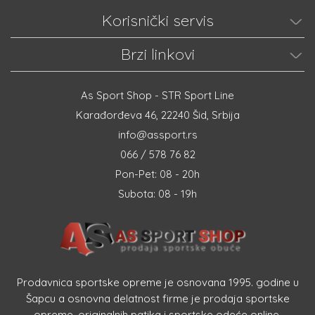
Korisnički servis
Brzi linkovi
As Sport Shop - STR Sport Line
Karađorđeva 46, 22240 Šid, Srbija
info@assport.rs
066 / 578 76 82
Pon-Pet: 08 - 20h
Subota: 08 - 19h
Prodavnica sportske opreme je osnovana 1995. godine u
Šapcu a osnovna delatnost firme je prodaja sportske
opreme, originalnih patika i sportske odeće online.