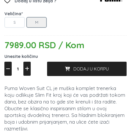
Dodaj u listu želja ?
Veličina*
S
M
7989.00 RSD / Kom
Unesite količinu
DODAJ U KORPU
Puma Woven Suit CL je muška komplet trenerka
koju odlikuje Slim Fit kroj koji će vas podržati tokom
dana, bez obzira na to gde ste krenuli i šta radite.
Obucite se klasično inspirisanim stilom u ovoj
sportskoj dvodelnoj trenerci. Sa hladnim blokiranjem
boja i udobnim prijanjanjem, na ulice ćete izaći
razmetljivi.