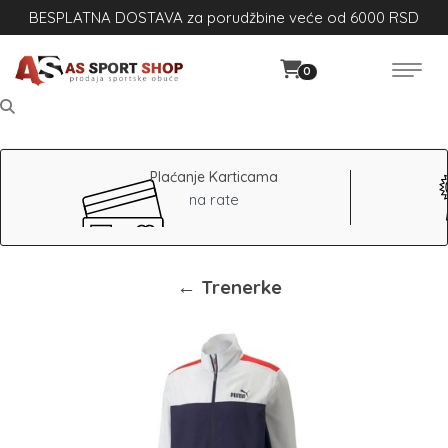
BESPLATNA DOSTAVA za porudžbine veće od 6000 RSD
0
Plaćanje Karticama
na rate
← Trenerke